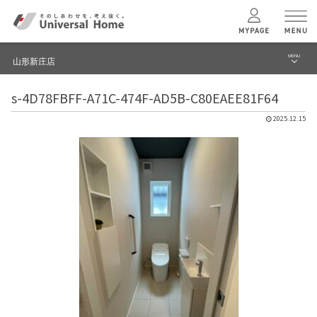
MENU
山形新庄店
menu
s-4D78FBFF-A71C-474F-AD5B-C80EAEE81F64
ブログ
ユニバーサル
ホームの特長
2025.12.15
建築実例・事例
コンセプトプラン
イベント
テクノロジー
モデルハウス見学予約
山形新庄店 TOPへ
建築実例
モデルハウス
検索・見学予約