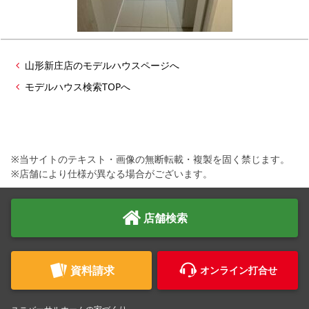
シミュレー
ション
キャンペーン・
コラボ情報
山形新庄店のモデルハウスページへ
家づくりの知識
モデルハウス検索TOPへ
企業情報
※当サイトのテキスト・画像の無断転載・複製を固く禁じます。
お問い合わせ
※店舗により仕様が異なる場合がございます。
店舗検索
資料請求
オンライン打合せ