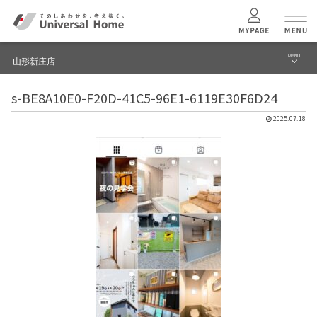
MENU
山形新庄店
menu
s-BE8A10E0-F20D-41C5-96E1-6119E30F6D24
ブログ
ユニバーサル
ホームの特長
2025.07.18
建築実例・事例
コンセプトプラン
イベント
テクノロジー
モデルハウス見学予約
山形新庄店 TOPへ
建築実例
モデルハウス
検索・見学予約