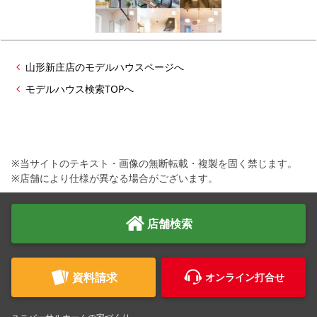
シミュレー
ション
キャンペーン・
コラボ情報
山形新庄店のモデルハウスページへ
家づくりの知識
モデルハウス検索TOPへ
企業情報
※当サイトのテキスト・画像の無断転載・複製を固く禁じます。
お問い合わせ
※店舗により仕様が異なる場合がございます。
店舗検索
資料請求
オンライン打合せ