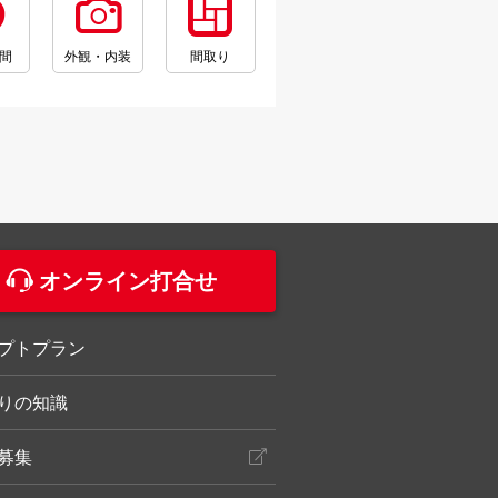
間
外観・内装
間取り
。
オンライン打合せ
プトプラン
りの知識
募集