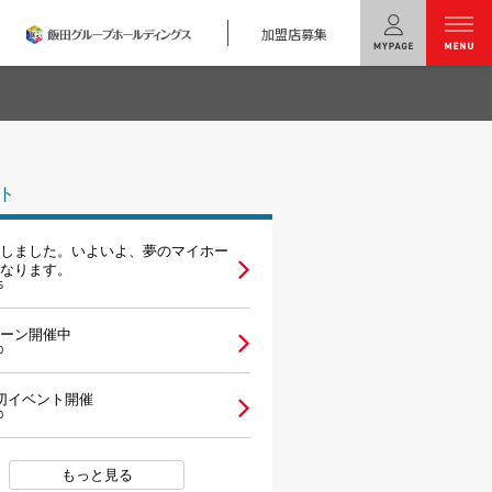
加盟店募集
menu
ユニバーサル
ホームの特長
ト
コンセプトプラン
しました。いよいよ、夢のマイホー
テクノロジー
なります。
5
建築実例
ーン開催中
0
モデルハウス
検索・見学予約
切イベント開催
0
シミュレー
ション
キャンペーン・
コラボ情報
もっと見る