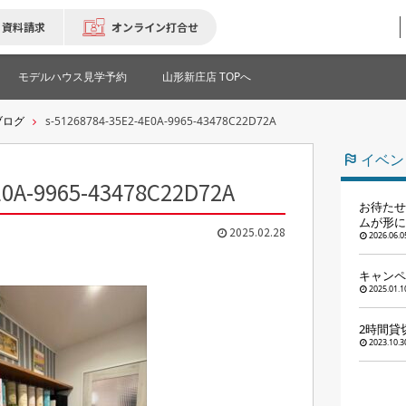
資料請求
オンライン打合せ
モデルハウス見学予約
山形新庄店 TOPへ
ブログ
s-51268784-35E2-4E0A-9965-43478C22D72A
イベン
E0A-9965-43478C22D72A
お待たせ
ムが形に
2025.02.28
2026.06.0
キャンペ
2025.01.1
2時間貸
2023.10.3