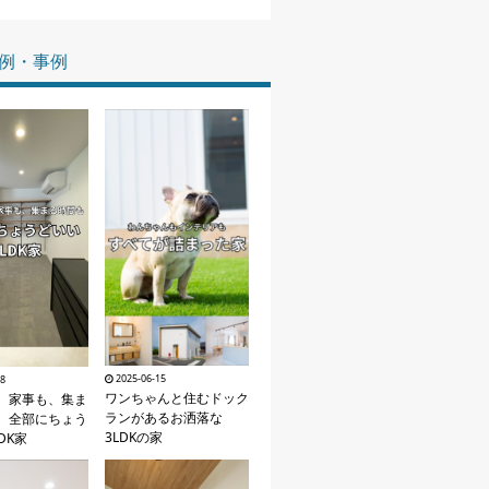
家づくりの知識
例・事例
企業情報
お問い合わせ
2025-06-15
18
ワンちゃんと住むドック
、家事も、集ま
ランがあるお洒落な
。全部にちょう
3LDKの家
DK家