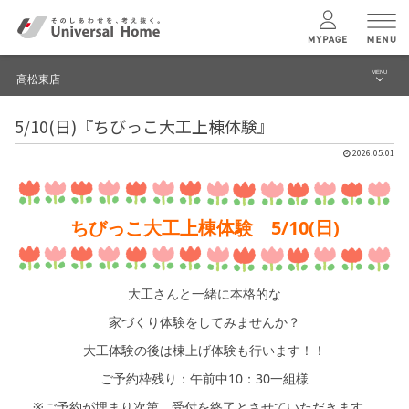
MENU
高松東店
menu
5/10(日)『ちびっこ大工上棟体験』
ブログ
ユニバーサル
ホームの特長
2026.05.01
建築実例・事例
コンセプトプラン
イベント
ちびっこ大工上棟体験 5/10(日)
テクノロジー
モデルハウス見学予約
高松東店 TOPへ
大工さんと一緒に本格的な
建築実例
家づくり体験をしてみませんか？
大工体験の後は棟上げ体験も行います！！
モデルハウス
検索・見学予約
ご予約枠残り：午前中10：30一組様
※ご予約が埋まり次第、受付を終了とさせていただきます。