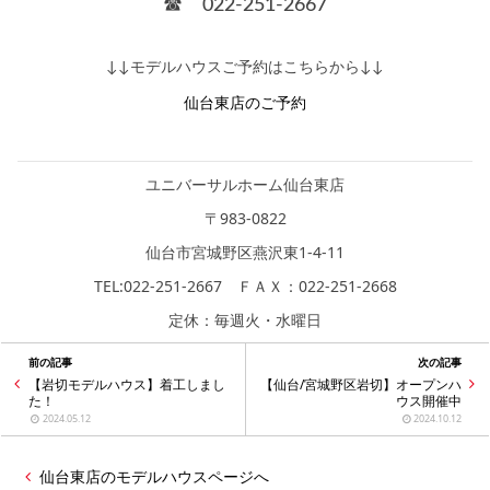
☎ 022-251-2667
↓↓モデルハウスご予約はこちらから↓↓
仙台東店のご予約
ユニバーサルホーム仙台東店
〒983-0822
仙台市宮城野区燕沢東1-4-11
TEL:022-251-2667 ＦＡＸ：022‐251‐2668
定休：毎週火・水曜日
前の記事
次の記事
【岩切モデルハウス】着工しまし
【仙台/宮城野区岩切】オープンハ
た！
ウス開催中
2024.05.12
2024.10.12
仙台東店のモデルハウスページへ