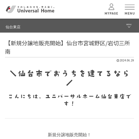
MENU
仙台東店
menu
【新規分譲地販売開始】仙台市宮城野区/岩切三所
ブログ
ユニバーサル
ホームの特長
南
建築実例・事例
2024.06.29
コンセプトプラン
イベント
＼仙台市でおうちを建てるなら
／
テクノロジー
モデルハウス見学予約
こんにちは、ユニバーサルホーム仙台東店で
仙台東店 TOPへ
建築実例
す！
モデルハウス
検索・見学予約
新規分譲地販売開始！