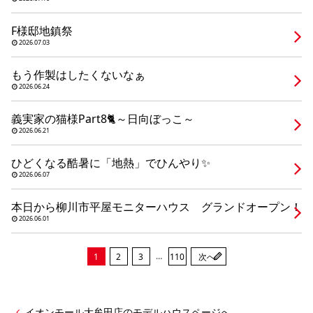
シミュレー
ション
F様邸地鎮祭
キャンペーン・
コラボ情報
2026.07.03
もう作製はしたくないなぁ
家づくりの知識
2026.06.24
義実家の猫様Part8🐈～日向ぼっこ～
企業情報
2026.06.21
ひどくなる酷暑に「地熱」でひんやり✨
お問い合わせ
2026.06.07
本日から柳川市平屋モニターハウス グランドオープン！
2026.06.01
…
1
2
3
110
次へ
イオンモール大牟田店のモデルハウスページへ