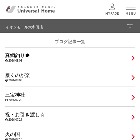
MENU
イオンモール大牟田店
menu
ブログ記事一覧
ブログ
ユニバーサル
ホームの特長
真鯛釣り🐡
建築実例・事例
2026.08.05
コンセプトプラン
イベント
履くのが楽
2026.08.03
テクノロジー
モデルハウス見学予約
三宝神社
イオンモール大牟田店 TOPへ
2026.07.26
建築実例
祝・お引き渡し☆
2026.07.21
モデルハウス
検索・見学予約
火の国
2026.07.10