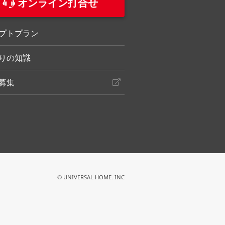
オンライン打合せ
プトプラン
りの知識
募集
© UNIVERSAL HOME. INC