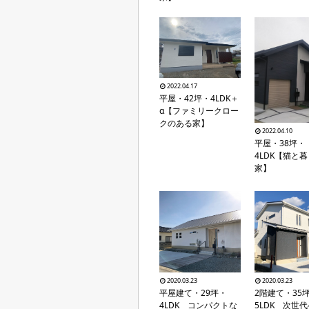
2022.04.17
平屋・42坪・4LDK＋
α【ファミリークロー
クのある家】
2022.04.10
平屋・38坪・
4LDK【猫と
家】
2020.03.23
2020.03.23
平屋建て・29坪・
2階建て・35
4LDK コンパクトな
5LDK 次世