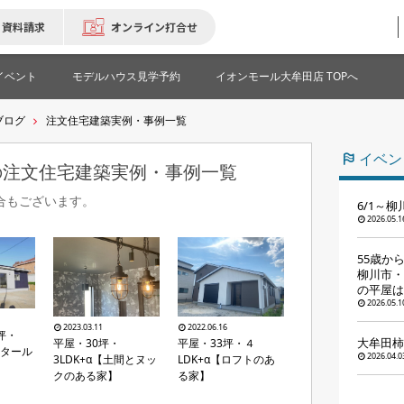
資料請求
オンライン打合せ
イベント
モデルハウス見学予約
イオンモール大牟田店 TOPへ
ブログ
注文住宅建築実例・事例一覧
イベン
の注文住宅建築実例・事例一覧
合もございます。
6/1～
2026.05.1
55歳か
柳川市・
の平屋は
2026.05.1
2023.03.11
2022.06.16
坪・
大牟田柿
平屋・30坪・
平屋・33坪・４
アタール
2026.04.0
3LDK+α【土間とヌッ
LDK+α【ロフトのあ
】
クのある家】
る家】