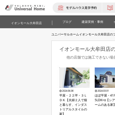
モデルハウス見学予約
ブログ
建築実例・事例
イオンモール大牟田店
ユニバーサルホームイオンモール大牟田店の
イオンモール大牟田店
他の店舗では施工できない場
2024.06.08
2024.03.01
平屋・２２坪・３Ｌ
ほぼ平屋・41
ＤＫ【夫婦２人で猫
5LDK+α【シ
と暮らす、インダス
ームのある家
トリアルスタイルの
家】