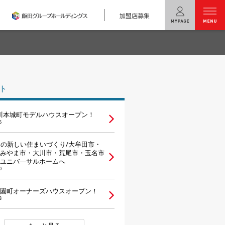
加盟店募集
menu
ユニバーサル
ホームの特長
ト
コンセプトプラン
柳川本城町モデルハウスオープン！
テクノロジー
6
建築実例
らの新しい住まいづくり/大牟田市・
みやま市・大川市・荒尾市・玉名市
ユニバ―サルホームへ
モデルハウス
検索・見学予約
0
園町オーナーズハウスオープン！
シミュレー
ション
3
キャンペーン・
コラボ情報