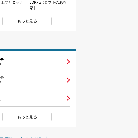
α【土間とヌック
LDK+α【ロフトのある
】
家】
もっと見る
🐡
5
楽
3
6
もっと見る