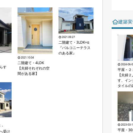
建築実
2021.09.27
二階建て・3LDK+α
『バルコニーテラス
のある家』
2021.10.04
二階建て・4LDK
2024-06-
暮らす
【夫婦それぞれの空
平屋・２
間がある家】
【夫婦２
す、イン
タイルの
2023-03-
坪・
平屋・3
代へ受け