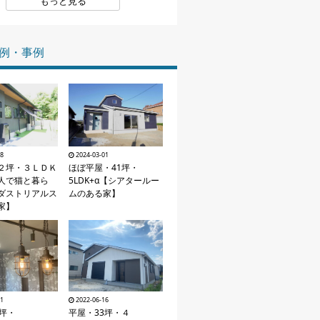
もっと見る
家づくりの知識
例・事例
企業情報
お問い合わせ
08
2024-03-01
２坪・３ＬＤＫ
ほぼ平屋・41坪・
人で猫と暮ら
5LDK+α【シアタールー
ダストリアルス
ムのある家】
家】
11
2022-06-16
0坪・
平屋・33坪・４