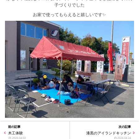
シミュレー
ション
子づくりでした
お家で使ってもらえると嬉しいです✨
キャンペーン・
コラボ情報
家づくりの知識
企業情報
お問い合わせ
前の記事
次の記事
木工体験
漆黒のアイランドキッチン
2026.04.03
2026.04.24