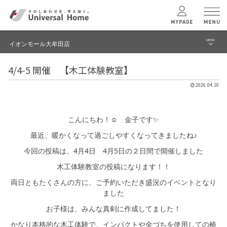
MENU
イオンモール大牟田店
menu
4/4-5 開催 【木工体験教室】
ブログ
ユニバーサル
ホームの特長
2026.04.10
建築実例・事例
コンセプトプラン
イベント
こんにちわ！☺ 金子です✨
最近、暖かくなって過ごしやすくなってきましたね♪
テクノロジー
モデルハウス見学予約
今回の投稿は、4月4日 4月5日の２日間で開催しました
イオンモール大牟田店 TOPへ
木工体験教室の投稿になります！！
建築実例
両日ともたくさんの方に、ご予約いただき盛況のイベントとなり
ました
モデルハウス
検索・見学予約
お子様は、みんな真剣に作成してました！
かなり本格的な木工体験で、インパクトや金づちを使用しての椅