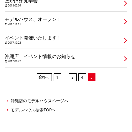
ぽかぽか見学会
シミュレー
ション
2018.02.09
キャンペーン・
コラボ情報
モデルハウス、オープン！
2017.11.11
家づくりの知識
イベント開催いたします！
2017.10.23
企業情報
沖縄店 イベント情報のお知らせ
2017.06.27
お問い合わせ
…
前へ
1
3
4
5
沖縄店のモデルハウスページへ
モデルハウス検索TOPへ