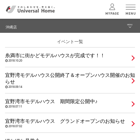
MENU
沖縄店
menu
イベント一覧
ブログ
ユニバーサル
ホームの特長
糸満市に街かどモデルハウスが完成です！！
建築実例・事例
2018.10.20
コンセプトプラン
イベント
宜野湾モデルハウス公開終了＆オープンハウス開催のお知
らせ
テクノロジー
モデルハウス見学予約
2018.09.14
沖縄店 TOPへ
宜野湾市モデルハウス 期間限定公開中♪
建築実例
2018.07.11
宜野湾市モデルハウス グランドオープンのお知らせ
モデルハウス
検索・見学予約
2018.07.02