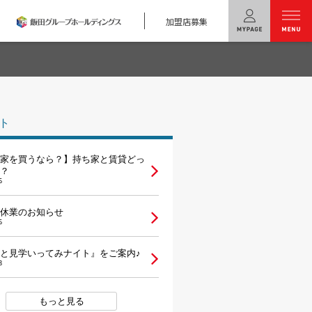
加盟店募集
menu
ユニバーサル
ホームの特長
ト
コンセプトプラン
家を買うなら？】持ち家と賃貸どっ
テクノロジー
？
6
建築実例
休業のお知らせ
6
モデルハウス
検索・見学予約
と見学いってみナイト』をご案内♪
8
シミュレー
ション
キャンペーン・
コラボ情報
もっと見る