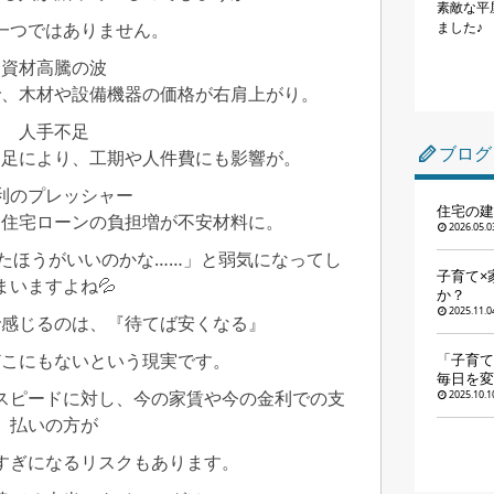
素敵な平
ました♪
一つではありません。
資材高騰の波
で、木材や設備機器の価格が右肩上がり。
人手不足
ブログ
不足により、工期や人件費にも影響が。
利のプレッシャー
住宅の建
る住宅ローンの負担増が不安材料に。
2026.05.0
たほうがいいのかな……」と弱気になってし
子育て
まいますよね💦
か？
2025.11.0
で感じるのは、『待てば安くなる』
どこにもないという現実です。
「子育て
毎日を変
スピードに対し、今の家賃や今の金利での支
2025.10.1
払いの方が
すぎになるリスクもあります。