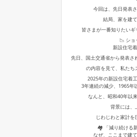
今回は、先日発表
結局、家を建
皆さまが一番知りたいギ
📉 シ
新設住宅
先日、国土交通省から発表された
の内容を見て、私たち
2025年の新設住宅着工
3年連続の減少、1965
なんと、昭和40年以
背景には、
じわじわと家計を
🏘️ 「減り続け
なぜ、ここまで建