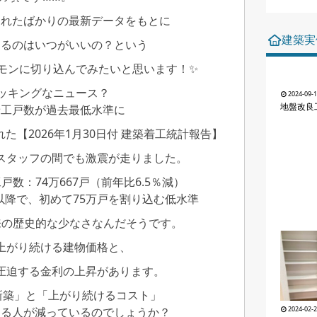
されたばかりの最新データをもとに
建築実
てるのはいつがいいの？という
モンに切り込んでみたいと思います！✨
ョッキングなニュース？
2024-09-
地盤改良
着工戸数が過去最低水準に
【2026年1月30日付 建築着工統計報告】
スタッフの間でも激震が走りました。
戸数：74万667戸（前年比6.5％減）
年以降で、初めて75万戸を割り込む低水準
来の歴史的な少なさなんだそうです。
上がり続ける建物価格と、
圧迫する金利の上昇があります。
る新築」と「上がり続けるコスト」
2024-02-
てる人が減っているのでしょうか？