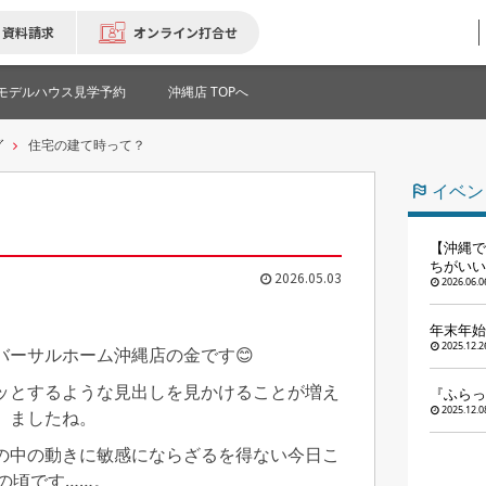
資料請求
オンライン打合せ
モデルハウス見学予約
沖縄店 TOPへ
グ
住宅の建て時って？
イベン
【沖縄で
ちがいい
2026.05.03
2026.06.0
年末年始
2025.12.2
バーサルホーム沖縄店の金です😊
ッとするような見出しを見かけることが増え
『ふらっ
2025.12.0
ましたね。
の中の動きに敏感にならざるを得ない今日こ
の頃です……。