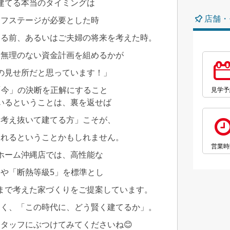
建てる本当のタイミングは
店舗・
イフステージが必要とした時
なる前、あるいはご夫婦の将来を考えた時。
に無理のない資金計画を組めるかが
の見せ所だと思っています！」
「今」の決断を正解にすること
見学予
いるということは、裏を返せば
と考え抜いて建てる方」こそが、
守れるということかもしれません。
営業時
ホーム沖縄店では、高性能な
」や「断熱等級5」を標準とし
まで考えた家づくりをご提案しています。
なく、「この時代に、どう賢く建てるか」。
タッフにぶつけてみてくださいね😊