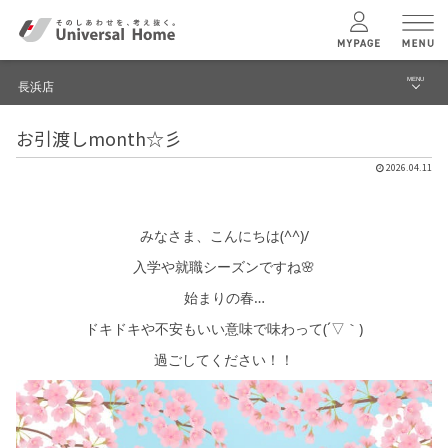
MENU
長浜店
menu
お引渡しmonth☆彡
ブログ
ユニバーサル
ホームの特長
2026.04.11
建築実例・事例
コンセプトプラン
イベント
みなさま、こんにちは(^^)/
入学や就職シーズンですね🌸
テクノロジー
モデルハウス見学予約
始まりの春…
長浜店 TOPへ
ドキドキや不安もいい意味で味わって(´▽｀)
建築実例
過ごしてください！！
モデルハウス
検索・見学予約