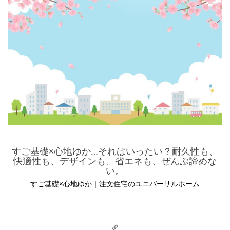
シミュレー
ション
キャンペーン・
コラボ情報
家づくりの知識
企業情報
お問い合わせ
すご基礎×心地ゆか…それはいったい？耐久性も、
快適性も、デザインも、省エネも、ぜんぶ諦めな
い。
すご基礎×心地ゆか｜注文住宅のユニバーサルホーム