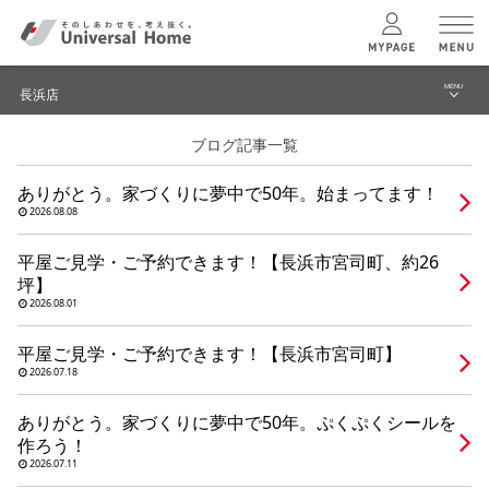
MENU
長浜店
menu
ブログ記事一覧
ブログ
ユニバーサル
ホームの特長
ありがとう。家づくりに夢中で50年。始まってます！
建築実例・事例
2026.08.08
コンセプトプラン
イベント
平屋ご見学・ご予約できます！【長浜市宮司町、約26
坪】
テクノロジー
モデルハウス見学予約
2026.08.01
長浜店 TOPへ
平屋ご見学・ご予約できます！【長浜市宮司町】
建築実例
2026.07.18
ありがとう。家づくりに夢中で50年。ぷくぷくシールを
モデルハウス
検索・見学予約
作ろう！
2026.07.11