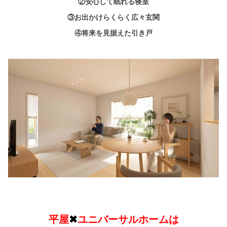
②安心して眠れる寝室
③お出かけらくらく広々玄関
④将来を見据えた引き戸
平屋
✖
ユニバーサルホームは