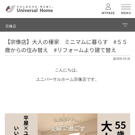
MENU
宗像店
menu
【宗像店】大人の棲家 ミニマムに暮らす #５５
ブログ
ユニバーサル
ホームの特長
歳からの住み替え #リフォームより建て替え
イベント
2026.05.18
コンセプトプラン
モデルハウス見学予約
こんにちは。
ユニバーサルホーム宗像店です。
テクノロジー
宗像店 TOPへ
建築実例
モデルハウス
検索・見学予約