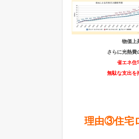
物価上
さらに光熱費
省エネ住
無駄な支出を
理由③住宅