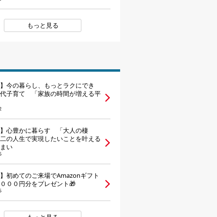
家づくりの知識
もっと見る
企業情報
お問い合わせ
】今の暮らし、もっとラクにでき
代子育て 「家族の時間が増える平
2
】心豊かに暮らす 「大人の棲
二の人生で実現したいことを叶える
まい
6
】初めてのご来場でAmazonギフト
０００円分をプレゼント🎁
5