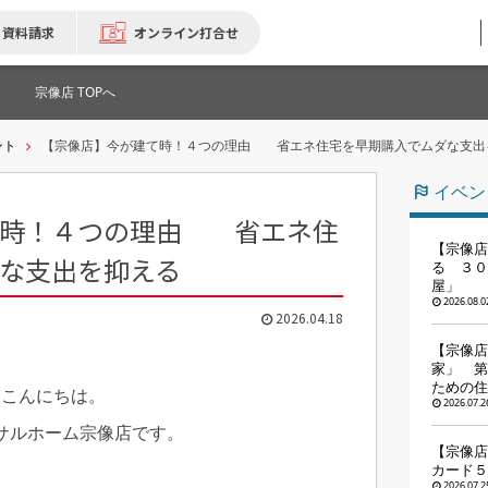
資料請求
オンライン打合せ
宗像店 TOPへ
ント
【宗像店】今が建て時！４つの理由 省エネ住宅を早期購入でムダな支出
イベン
て時！４つの理由 省エネ住
【宗像店
な支出を抑える
る ３０
屋」
2026.08.0
2026.04.18
【宗像店
家」 第
ための住
こんにちは。
2026.07.2
サルホーム宗像店です。
【宗像店
カード５
2026.07.2