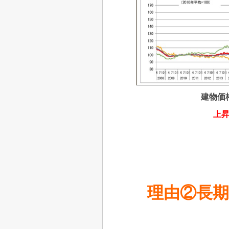
建物価
上
理由②長