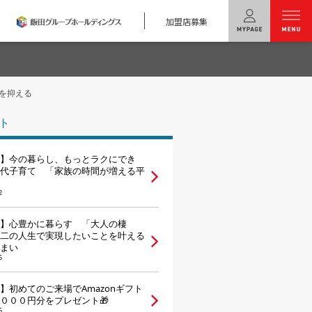
加盟店募集
menu
を抑える
ユニバーサル
ホームの特長
ト
コンセプトプラン
】今の暮らし、もっとラクにでき
テクノロジー
代子育て 「家族の時間が増える平
2
建築実例
】心豊かに暮らす 「大人の棲
モデルハウス
検索・見学予約
二の人生で実現したいことを叶える
まい
6
シミュレー
ション
】初めてのご来場でAmazonギフト
キャンペーン・
コラボ情報
０００円分をプレゼント🎁
5