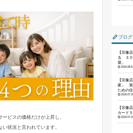
ブログ
【宗像店
る ３０
屋」
2026.08.0
【宗像店
家」 第
ための住
2026.07.2
【宗像店
カード５
サービスの価格だけが上昇し、
2026.07.2
ない状況と言われています。