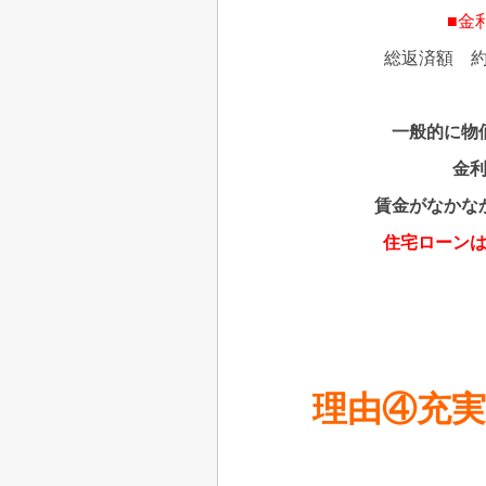
■金
総返済額 約
一般的に物
金
賃金がなかな
住宅ローン
理由④充