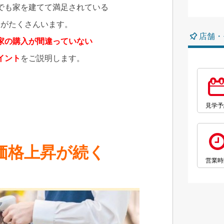
でも家を建てて満足されている
様がたくさんいます。
店舗・
家の購入が間違っていない
イント
をご説明します。
見学予
価格上昇が続く
営業時