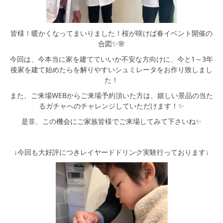
シミュレー
ション
キャンペーン・
コラボ情報
皆様！暖かくなってまいりました！桜が咲けば春イベント開催の
合図✨🌸
今回は、今本当に家を建てていいか不安な方向けに、今と1～3年
家づくりの知識
後家を建て始めたらを解りやすいシュミレータをお作り致しまし
た！
企業情報
また、ご来場WEBからご来場予約頂いた方は、嬉しい景品の当た
るガチャへのチャレンジしていただけます！✨
お問い合わせ
是非、この機会にご家族皆様でご来場してみて下さいね✨
↓今回も大好評につきレイヤードドリンク実験行っております↓