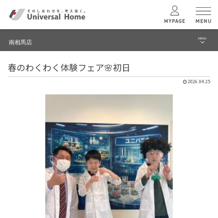
MENU
南相馬店
menu
春のわくわく体験フェア🌸初日
ブログ
ユニバーサル
ホームの特長
2026.04.25
建築実例・事例
コンセプトプラン
イベント
テクノロジー
モデルハウス見学予約
南相馬店 TOPへ
建築実例
モデルハウス
検索・見学予約