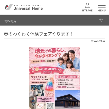
MENU
南相馬店
menu
春のわくわく体験フェアやります！
ブログ
ユニバーサル
ホームの特長
2026.04.18
建築実例・事例
コンセプトプラン
イベント
テクノロジー
モデルハウス見学予約
南相馬店 TOPへ
建築実例
モデルハウス
検索・見学予約