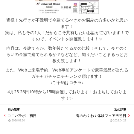
シミュレー
ション
キャンペーン・
コラボ情報
皆様！先行きが不透明で今建てるべきかお悩みの方多いかと思い
ます！
実は、私もその1人！だからこそ共有したいお話がございます！で
家づくりの知識
すので、イベントを開催致します！✨
内容は、今建てるか、数年後たてるかの比較！そして、今どのく
らいの金額で建てられるか？などなど、知りたいことまるっとお
企業情報
教え致します！
また、Webご来場予約、Web事前アンケートで豪華景品が当たる
お問い合わせ
ガチャガチャにチャレンジ頂けます！
↓ご予約はコチラ↓
4月25.26日10時から15時開催しております！おまちしておりま
す！✨
前の記事
次の記事
ユニバラボ 初日
春のわくわく体験フェア🌸初日
2026.03.20
2026.04.25