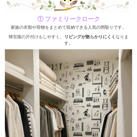
シミュレー
ション
① ファミリークローク
キャンペーン・
コラボ情報
家族の衣類や荷物をまとめて収納できる人気の間取りです。
帰宅後の片付けもしやすく、
リビングが散らかりにくく
なりま
家づくりの知識
す。
企業情報
お問い合わせ