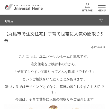
MENU
丸亀店
menu
【丸亀市で注文住宅】子育て世帯に人気の間取り5
ブログ
ユニバーサル
ホームの特長
選
建築実例・事例
2026.06.12
コンセプトプラン
イベント
こんにちは、ユニバーサルホーム丸亀店です。
注文住宅をご検討中の方から、
テクノロジー
モデルハウス見学予約
「子育てしやすい間取りってどんな間取りですか？」
丸亀店 TOPへ
というご相談をいただくことがあります。
建築実例
家づくりではデザインだけでなく、毎日の暮らしやすさも大切で
す。
モデルハウス
検索・見学予約
今回は、子育て世帯に人気の間取りをご紹介します