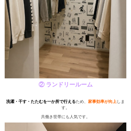
② ランドリールーム
洗濯・干す・たたむを一か所で行える
ため、
家事効率が向上
しま
す。
共働き世帯にも人気です。