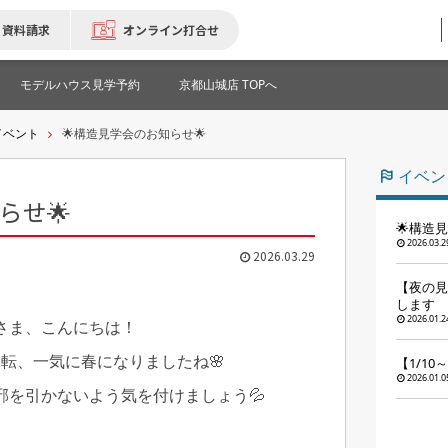
資料請求
オンライン打合せ
モデルハウス見学予約
京都山城店 TOPへ
イベント
🌟構造見学会のお知らせ🌟
イベン
らせ🌟
🌟構造
2026.03.2
2026.03.29
【夜の見学
します
2026.01.2
さま、こんにちは！
転、一気に春になりましたね🌸
【1/10
2026.01.0
邪を引かないよう気を付けましょう💦