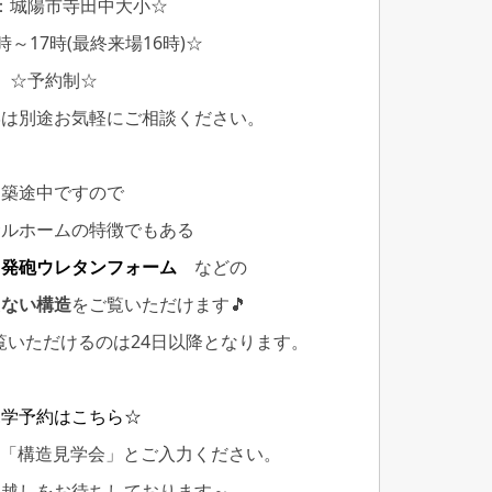
：城陽市寺田中大小☆
時～17時(最終来場16時)☆
☆予約制☆
学は別途お気軽にご相談ください。
建築途中ですので
サルホームの特徴でもある
や
発砲ウレタンフォーム
などの
えない構造
をご覧いただけます🎵
覧いただけるのは24日以降となります。
見学予約はこちら☆
に「構造見学会」とご入力ください。
お越しをお待ちしております～