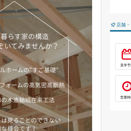
店舗・
見学予
営業時