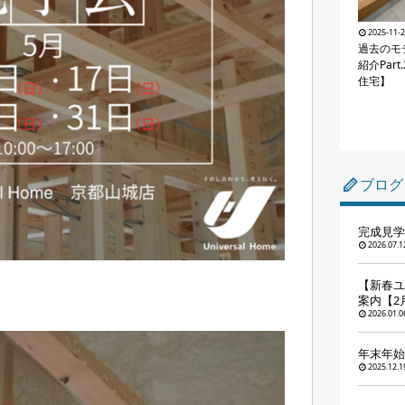
2025-11-
過去のモ
紹介Par
住宅】
ブログ
完成見学
2026.07.1
【新春ユ
案内【2
2026.01.0
年末年始
2025.12.1