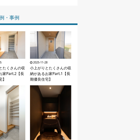
家づくりの知識
例・事例
企業情報
お問い合わせ
05
2025-11-28
とたくさんの収
小上がりとたくさんの収
家Part.2【長
納があるお家Part.1【長
宅】
期優良住宅】