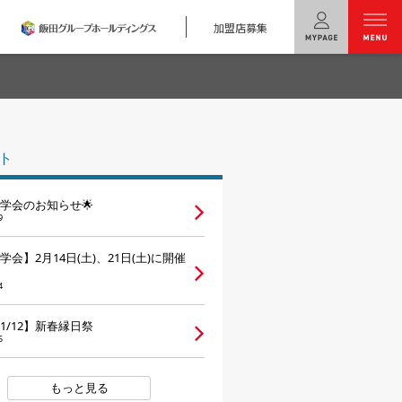
加盟店募集
menu
ユニバーサル
ホームの特長
ト
コンセプトプラン
見学会のお知らせ🌟
テクノロジー
9
建築実例
会】2月14日(土)、21日(土)に開催
4
モデルハウス
検索・見学予約
～1/12】新春縁日祭
5
シミュレー
ション
キャンペーン・
コラボ情報
もっと見る