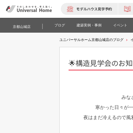
モデルハウス見学予約
ブログ
建築実例・事例
イベント
京都山城店
ユニバーサルホーム京都山城店のブログ
🌟構造見学会のお知
みな
寒かった日々が一
夜はまだ冷えるので風