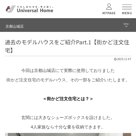
MENU
京都山城店
menu
過去のモデルハウスをご紹介Part.1【街かど注文住
ブログ
ユニバーサル
ホームの特長
宅】
建築実例・事例
2025.11.07
コンセプトプラン
イベント
今回は京都山城店にて実際に使用しておりました
街かど注文住宅のモデルハウス、その一部をご紹介いたします。
テクノロジー
モデルハウス見学予約
京都山城店 TOPへ
＜街かど注文住宅とは？＞
建築実例
玄関には大きなシューズボックスを設けました。
モデルハウス
検索・見学予約
4人家族なら十分な量を収納できます。