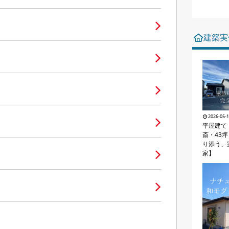
建築実
2026-05-
平屋建て・
斎・43
り添う、
家】