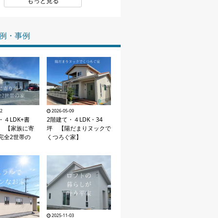
もっと見る
家づくりの知識
例・事例
企業情報
お問い合わせ
12
2026-05-09
４LDK+書
2階建て・４LDK・34
坪 【家族に寄
坪 【陽だまりヌックで
完全2世帯の
くつろぐ家】
2025-11-03