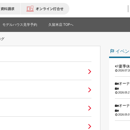
資料請求
オンライン打合せ
モデルハウス見学予約
久留米店 TOPへ
ログ
イベン
🍉夏季
2026.07.2
🏡オー
🏡
2026.05.2
🏡オー
🏡
2026.05.0