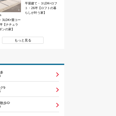
平屋建て・３LDK+ロフ
ト・26坪【ロフトの暮
らしが叶う家】
26
3LDK+畳コー
1坪【ナチュラ
ダンの家】
もっと見る
多
8
グ9
5
散歩🐶
4