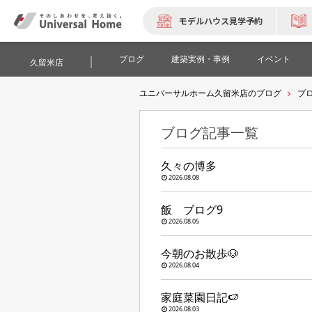
モデルハウス見学予約
ブログ
建築実例・事例
イベント
久留米店
ユニバーサルホーム久留米店のブログ
ブ
ブログ記事一覧
久々の博多
2026.08.08
飯 ブログ9
2026.08.05
今朝のお散歩🐶
2026.08.04
家庭菜園日記🍉
2026.08.03