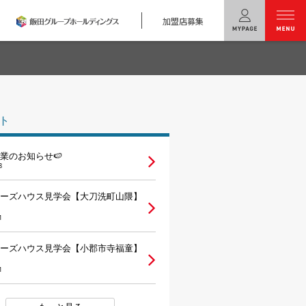
加盟店募集
menu
ユニバーサル
ホームの特長
ト
コンセプトプラン
休業のお知らせ🍉
テクノロジー
8
建築実例
ナーズハウス見学会【大刀洗町山隈】
1
モデルハウス
検索・見学予約
ナーズハウス見学会【小郡市寺福童】
シミュレー
ション
1
キャンペーン・
コラボ情報