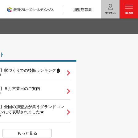
加盟店募集
menu
ユニバーサル
ホームの特長
ト
コンセプトプラン
】家づくりでの後悔ランキング🏠
テクノロジー
3
建築実例
】８月営業日のご案内
1
モデルハウス
検索・見学予約
】全国の加盟店が集うグランドコン
ンにて表彰されました★
7
シミュレー
ション
キャンペーン・
コラボ情報
もっと見る