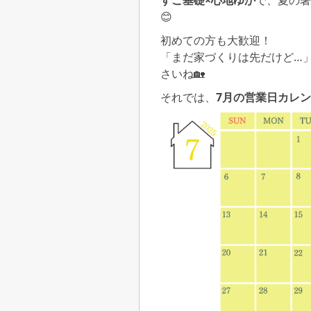
すご基礎×心地ゆか
で、夏の暑
😊
初めての方も大歓迎！
「まだ家づくりは先だけど…
さいね🏡
それでは、
7月の営業日カレ