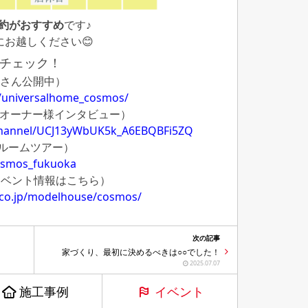
約がおすすめ
です♪
お越しください😊
チェック！
さん公開中）
/universalhome_cosmos/
オーナー様インタビュー）
channel/UCJ13yWbUK5k_A6EBQBFi5ZQ
ルームツアー）
osmos_fukuoka
イベント情報はこちら）
.co.jp/modelhouse/cosmos/
次の記事
家づくり、最初に決めるべきは○○でした！
2025.07.07
施工事例
イベント