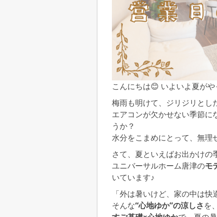
こんにちは😊 いよいよ夏が
梅雨も明けて、ジリジリとした
エアコンが欠かせない季節に
うか？
水分をこまめにとって、無理せ
さて、夏といえばお出かけの
ユニバーサルホーム唐津の
モ
いています♪
「外は暑いけど、家の中は快
そんな
“心地ゆか”の涼しさ
を