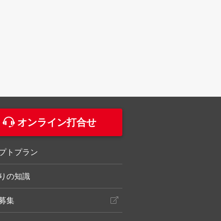
。
オンライン打合せ
プトプラン
りの知識
募集