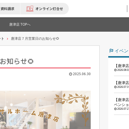
資料請求
オンライン打合せ
唐津店 TOPへ
ント
唐津店７月営業日のお知らせ🌻
イベン
お知らせ🌻
【唐津店
2026.08.0
2025.06.30
【唐津店
2026.07.3
【唐津店
ベンショ
2026.07.2