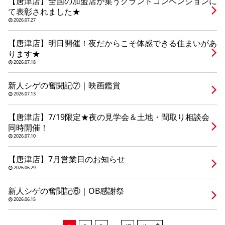
【唐津店】全国の加盟店が集うグランドコンベンションに
シミュレー
ション
て表彰されました★
2026.07.27
キャンペーン・
コラボ情報
【唐津店】明日開催！夜だからこそ体感できる住まいがあ
ります★
家づくりの知識
2026.07.18
新人シゲの奮闘記⑦｜映画鑑賞
企業情報
2026.07.13
【唐津店】7/19限定★夜の見学会＆土地・間取り相談会
お問い合わせ
同時開催！
2026.07.10
【唐津店】7月営業日のお知らせ
2026.06.29
新人シゲの奮闘記⑥｜OB感謝祭
2026.06.15