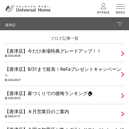
MENU
唐津店
menu
ブログ記事一覧
ブログ
ユニバーサル
ホームの特長
【唐津店】今だけ来場特典グレードアップ！！
イベント
2026.08.08
コンセプトプラン
モデルハウス見学予約
【唐津店】8/31まで延長！ReFaプレゼントキャンペーン
✨
テクノロジー
唐津店 TOPへ
2026.08.07
【唐津店】家づくりでの後悔ランキング🏠
建築実例
2026.08.03
【唐津店】８月営業日のご案内
モデルハウス
検索・見学予約
2026.07.31