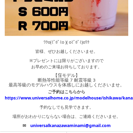
ﾜｸo(ﾐﾟﾛﾟﾐo )( oﾐﾟﾛﾟﾐ)oﾜｸ
皆様、ぜひお越しくださいませ。
※プレゼントには限りがございますので
お早めのご来場お待ちしております。
【窪モデル】
断熱等性能等級 7 耐震等級 3
最高等級のモデルハウスを体感しにお越しくださいませ。
ご予約はこちらから
https://www.universalhome.co.jp/modelhouse/ishikawa/kan
予約なしでも見学できます。
場所がおわかりにならない場合は、ご連絡くださいませ。
✉
universalkanazawaminami@gmail.com