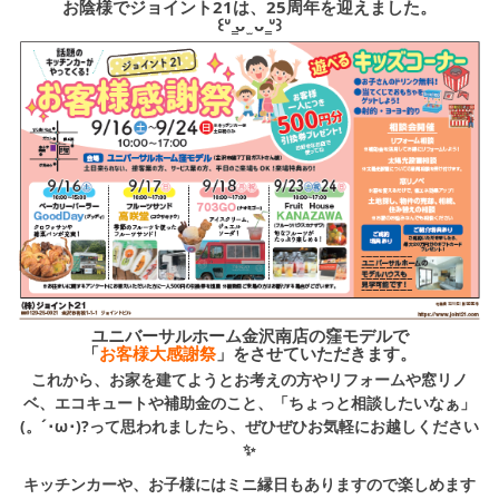
シミュレー
ション
お陰様でジョイント21は、25周年を迎えました。
꒰ᐡ ̳ᴗ ̫ ᴗ ̳ᐡ꒱
キャンペーン・
コラボ情報
家づくりの知識
企業情報
お問い合わせ
ユニバーサルホーム金沢南店の窪モデルで
「
お客様大感謝祭
」をさせていただきます。
これから、お家を建てようとお考えの方やリフォームや窓リノ
ベ、エコキュートや補助金のこと、「ちょっと相談したいなぁ」
(。´･ω･)?って思われましたら、ぜひぜひお気軽にお越しください
✨
キッチンカーや、お子様にはミニ縁日もありますので楽しめます