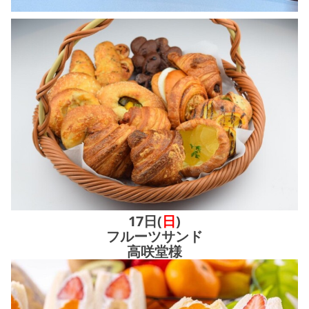
17日(
日
)
フルーツサンド
高咲堂様