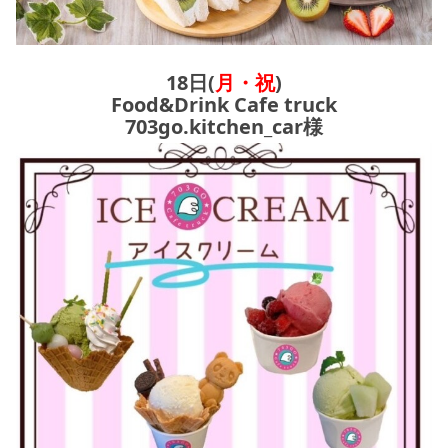
18日(
月・祝
)
Food&Drink Cafe truck
703go.kitchen_car様