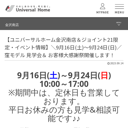
MENU
金沢南店
menu
【ユニバーサルホーム金沢南店＆ジョイント21限
ブログ
ユニバーサル
ホームの特長
定・イベント情報】＼9月16日(土)～9月24日(日)／
建築実例・事例
窪モデル 見学会＆ お客様大感謝祭開催します！
コンセプトプラン
2023.09.14
イベント
9月16日(
土
)～9月24日(
日
)
テクノロジー
モデルハウス見学予約
10:00～17:00
※期間中は、定休日も営業して
金沢南店 TOPへ
建築実例
おります。
平日お休みの方も見学&相談可
モデルハウス
検索・見学予約
能です♪♪