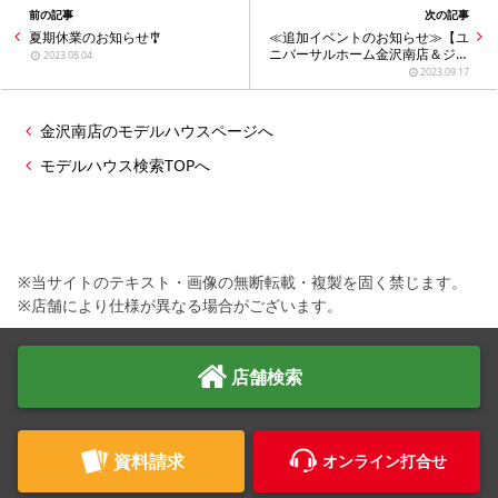
前の記事
次の記事
夏期休業のお知らせ🎐
≪追加イベントのお知らせ≫【ユ
ニバーサルホーム金沢南店＆ジョ
2023.08.04
イント21限定・イベント情報】＼
2023.09.17
9月16日(土)～9月24日(日)／ 窪モ
デル 見学会＆ お客様大感謝祭開催
します！
金沢南店のモデルハウスページへ
モデルハウス検索TOPへ
※当サイトのテキスト・画像の無断転載・複製を固く禁じます。
※店舗により仕様が異なる場合がございます。
店舗検索
資料請求
オンライン打合せ