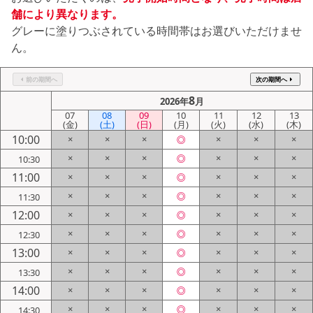
シミュレー
ション
舗により異なります。
グレーに塗りつぶされている時間帯はお選びいただけませ
ん。
キャンペーン・
コラボ情報
前の期間へ
次の期間へ
家づくりの知識
8
2026年
月
07
08
09
10
11
12
13
(金)
(土)
(日)
(月)
(火)
(水)
(木)
企業情報
10:00
×
×
×
◎
×
×
×
×
×
×
◎
×
×
×
10:30
お問い合わせ
11:00
×
×
×
◎
×
×
×
×
×
×
◎
×
×
×
11:30
12:00
×
×
×
◎
×
×
×
×
×
×
◎
×
×
×
12:30
13:00
×
×
×
◎
×
×
×
×
×
×
◎
×
×
×
13:30
14:00
×
×
×
◎
×
×
×
×
×
×
◎
×
×
×
14:30