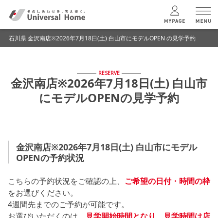
石川県 金沢南店※2026年7月18日(土) 白山市にモデルOPEN の見学予約
menu
RESERVE
ユニバーサル
ホームの特長
金沢南店※2026年7月18日(土) 白山市
にモデルOPENの見学予約
コンセプトプラン
テクノロジー
金沢南店※2026年7月18日(土) 白山市にモデル
OPENの予約状況
建築実例
こちらの予約状況をご確認の上、
ご希望の日付・時間の枠
をお選びください。
モデルハウス
検索・見学予約
4週間先までのご予約が可能です。
お選びいただくのは、
見学開始時間となり、見学時間は店