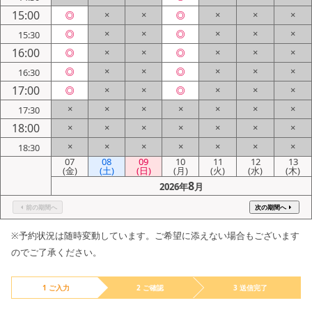
15:00
◎
×
×
◎
×
×
×
◎
×
×
◎
×
×
×
15:30
16:00
◎
×
×
◎
×
×
×
◎
×
×
◎
×
×
×
16:30
17:00
◎
×
×
◎
×
×
×
×
×
×
×
×
×
×
17:30
18:00
×
×
×
×
×
×
×
×
×
×
×
×
×
×
18:30
07
08
09
10
11
12
13
(金)
(土)
(日)
(月)
(火)
(水)
(木)
8
2026年
月
前の期間へ
次の期間へ
※予約状況は随時変動しています。ご希望に添えない場合もございます
のでご了承ください。
1 ご入力
2 ご確認
3 送信完了