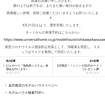
シミュレー
ション
残暑お見舞い申し上げます。
暦の上では秋ですが、まだまだ暑い毎日が続きます💦
残暑厳しい折柄、皆様ご自愛くださいますようお祈りいたしま
キャンペーン・
コラボ情報
す。
8月21日(土)より、通常営業いたします。
家づくりの知識
ネットからの来場予約はこちらから♪
https://www.universalhome.co.jp/modelhouse/ishikawa/kanaza
企業情報
新型コロナウイルス感染防止対策として、消毒液を用意し、スタ
ッフはマスクを着用して対応いたします。
お問い合わせ
前の記事
次の記事
ひんや〜り『地熱床システム』体
8月限定！！シソンヌQUOカード
感会を行います♪
プレゼント🎁
2021.07.27
2021.08.23
金沢南店のモデルハウスページへ
モデルハウス検索TOPへ