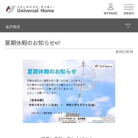
MENU
金沢南店
menu
夏期休暇のお知らせ🍉
ブログ
ユニバーサル
ホームの特長
2021.08.09
建築実例・事例
コンセプトプラン
イベント
テクノロジー
モデルハウス見学予約
金沢南店 TOPへ
建築実例
モデルハウス
検索・見学予約