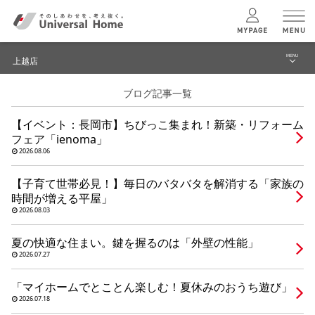
MENU
上越店
menu
ブログ記事一覧
ブログ
ユニバーサル
ホームの特長
【イベント：長岡市】ちびっこ集まれ！新築・リフォーム
建築実例・事例
フェア「ienoma」
コンセプトプラン
2026.08.06
イベント
【子育て世帯必見！】毎日のバタバタを解消する「家族の
テクノロジー
モデルハウス見学予約
時間が増える平屋」
2026.08.03
上越店 TOPへ
建築実例
夏の快適な住まい。鍵を握るのは「外壁の性能」
2026.07.27
モデルハウス
検索・見学予約
「マイホームでとことん楽しむ！夏休みのおうち遊び」
2026.07.18