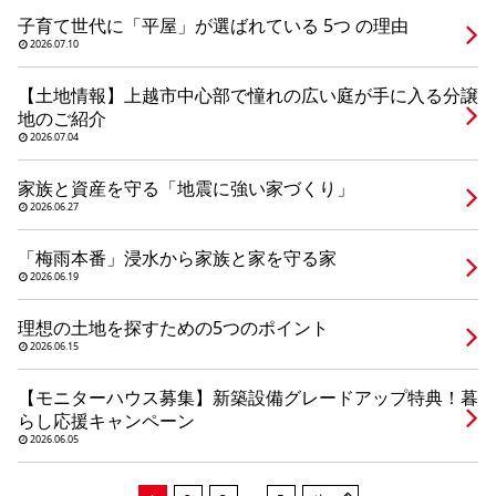
シミュレー
ション
子育て世代に「平屋」が選ばれている 5つ の理由
2026.07.10
キャンペーン・
コラボ情報
【土地情報】上越市中心部で憧れの広い庭が手に入る分譲
地のご紹介
家づくりの知識
2026.07.04
家族と資産を守る「地震に強い家づくり」
企業情報
2026.06.27
「梅雨本番」浸水から家族と家を守る家
お問い合わせ
2026.06.19
理想の土地を探すための5つのポイント
2026.06.15
【モニターハウス募集】新築設備グレードアップ特典！暮
らし応援キャンペーン
2026.06.05