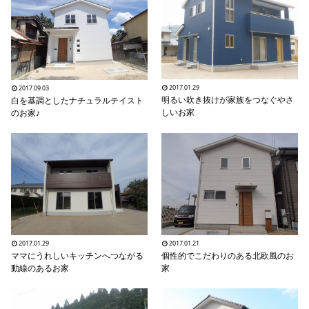
シミュレー
ション
キャンペーン・
コラボ情報
家づくりの知識
2017.01.29
2017.09.03
明るい吹き抜けが家族をつなぐやさ
白を基調としたナチュラルテイスト
しいお家
のお家♪
企業情報
お問い合わせ
2017.01.29
2017.01.21
ママにうれしいキッチンへつながる
個性的でこだわりのある北欧風のお
動線のあるお家
家