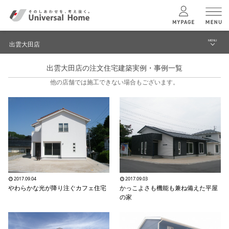
MENU
出雲大田店
menu
出雲大田店の注文住宅建築実例・事例一覧
ブログ
ユニバーサル
ホームの特長
他の店舗では施工できない場合もございます。
建築実例・事例
コンセプトプラン
イベント
テクノロジー
モデルハウス見学予約
出雲大田店 TOPへ
建築実例
2017.09.04
2017.09.03
やわらかな光が降り注ぐカフェ住宅
かっこよさも機能も兼ね備えた平屋
の家
モデルハウス
検索・見学予約