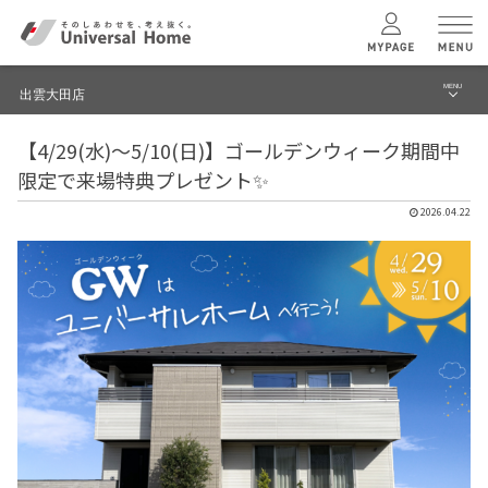
MENU
出雲大田店
menu
【4/29(水)～5/10(日)】ゴールデンウィーク期間中
ブログ
ユニバーサル
ホームの特長
限定で来場特典プレゼント✨
建築実例・事例
2026.04.22
コンセプトプラン
イベント
テクノロジー
モデルハウス見学予約
出雲大田店 TOPへ
建築実例
モデルハウス
検索・見学予約