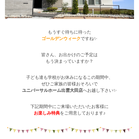
シミュレー
ション
キャンペーン・
コラボ情報
もうすぐ待ちに待った
家づくりの知識
ゴールデンウィーク
ですね✨
皆さん、お出かけのご予定は
企業情報
もう決まっていますか？
お問い合わせ
子ども達も学校がお休みになるこの期間中、
ぜひご家族の皆様おそろいで
ユニバーサルホーム出雲大田店
へお越し下さい✨
下記期間中にご来場いただいたお客様に
お楽しみ特典
をご用意しております♪