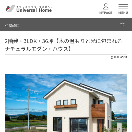
MENU
伊勢崎店
menu
2階建・3LDK・36坪【木の温もりと光に包まれる
ブログ
ユニバーサル
ホームの特長
ナチュラルモダン・ハウス】
建築実例・事例
2026.05.31
コンセプトプラン
イベント
テクノロジー
モデルハウス見学予約
伊勢崎店 TOPへ
建築実例
モデルハウス
検索・見学予約