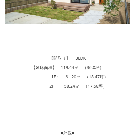
シミュレー
ション
キャンペーン・
コラボ情報
家づくりの知識
企業情報
【間取り】 3LDK
【延床面積】 119.44㎡ （36.0坪）
お問い合わせ
1F： 61.20㎡ （18.47坪）
2F： 58.24㎡ （17.58坪）
■外観■