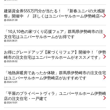
シミュレー
ション
建築資金券555万円分が当たる！ 『新春ユニバの大感謝
キャンペーン・
コラボ情報
祭』開催中 / 詳しくはユニバーサルホーム伊勢崎店へ
2026.01.09
家づくりの知識
「10人10色の家づくり応援フェア」群馬県伊勢崎市の注
文住宅はユニバーサルホームがお得です
2025.08.31
企業情報
お得にグレードアップ【家づくりフェア】開催中！「伊勢
崎市の注文住宅はユニバーサルホームがオススメです」
お問い合わせ
2025.05.02
「地熱床暖房であったか体験」群馬県伊勢崎市の注文住宅
はユニバーサルホーム伊勢崎店がおすすめです
2024.12.01
「平屋のプライベートヴィラ」ユニバーサルホーム伊勢崎
店の注文住宅・一戸建て
2024.10.01