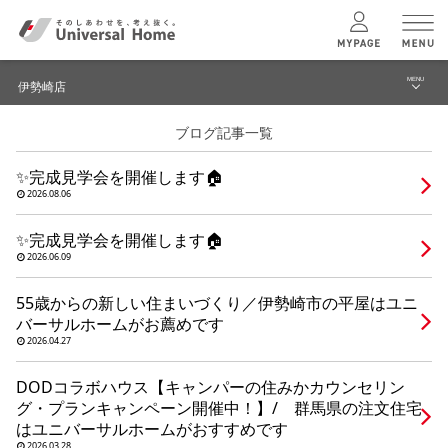
MENU
伊勢崎店
menu
ブログ記事一覧
ブログ
ユニバーサル
ホームの特長
✨完成見学会を開催します🏠
建築実例・事例
2026.08.06
コンセプトプラン
イベント
✨完成見学会を開催します🏠
2026.06.09
テクノロジー
モデルハウス見学予約
55歳からの新しい住まいづくり／伊勢崎市の平屋はユニ
伊勢崎店 TOPへ
バーサルホームがお薦めです
建築実例
2026.04.27
DODコラボハウス【キャンパーの住みかカウンセリン
モデルハウス
検索・見学予約
グ・プランキャンペーン開催中！】/ 群馬県の注文住宅
はユニバーサルホームがおすすめです
2026.03.28