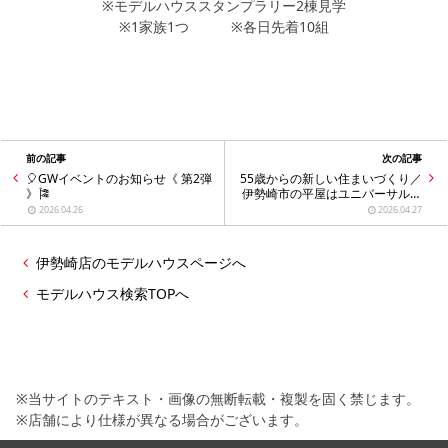
※モデルハウススタンプラリー2棟見学
※1家族1つ ※各日先着10組
前の記事
次の記事
🎈GWイベントのお知らせ《 第2弾
55歳からの新しい住まいづくり／
》🎏
伊勢崎市の平屋はユニバーサルホ
ームがお薦めです
2026.04.26
2026.04.27
伊勢崎店のモデルハウスページへ
モデルハウス検索TOPへ
※当サイトのテキスト・画像の無断転載・複製を固く禁じます。
※店舗により仕様が異なる場合がございます。