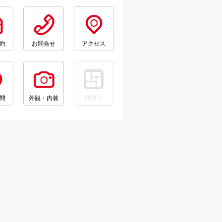
約
お問合せ
アクセス
間
外観・内装
間取り