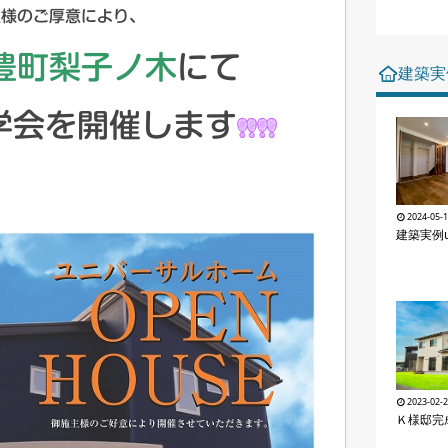
主様のご厚意により、
豊町梨子ノ木
にて
建築実
学会を開催します
2024-05-
建築実例u
2023-02-
Ｋ様邸完