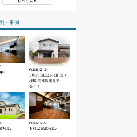
もっと見る
家づくりの知識
例・事例
企業情報
お問い合わせ
12
2023-03-19
p♪
3月25日(土)26日(日) Ｆ
様邸 完成現場見学
会！！
25
2022-12-23
成写真♪
Ｎ様邸完成写真♪