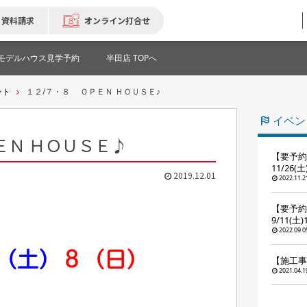
資料請求
オンライン打合せ
モデルハウス見学予約
半田店 TOPへ
ント
１２/７・８ ＯＰＥＮ ＨＯＵＳＥ♪
イベン
ＥＮ ＨＯＵＳＥ♪
【要予約
11/26(
2019.12.01
2022.11.2
【要予約
9/11(土
2022.09.0
（土）
８（日）
【施工事
2021.04.1