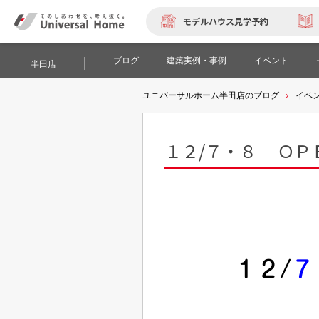
モデルハウス見学予約
ブログ
建築実例・事例
イベント
半田店
ユニバーサルホーム半田店のブログ
イベ
１２/７・８ ＯＰ
１２/
７