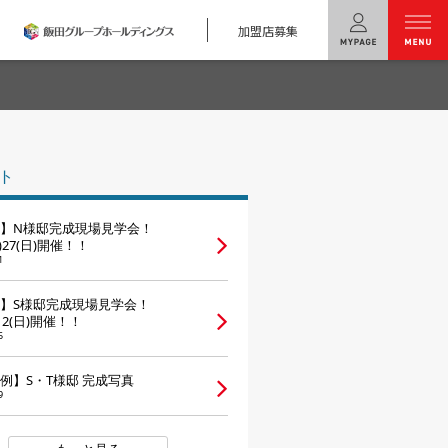
加盟店募集
menu
ユニバーサル
ホームの特長
ト
コンセプトプラン
】N様邸完成現場見学会！
テクノロジー
土)27(日)開催！！
1
建築実例
】S様邸完成現場見学会！
)12(日)開催！！
モデルハウス
検索・見学予約
5
例】S・T様邸 完成写真
シミュレー
ション
9
キャンペーン・
コラボ情報