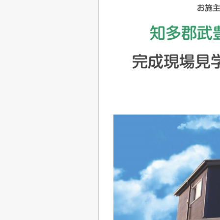
お施
知多郡武
完成現場見