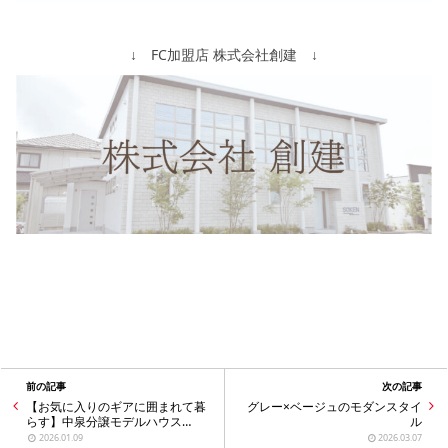
↓ FC加盟店 株式会社創建 ↓
前の記事
次の記事
【お気に入りのギアに囲まれて暮
グレー×ベージュのモダンスタイ
らす】中泉分譲モデルハウス
ル
OPEN！
2026.01.09
2026.03.07