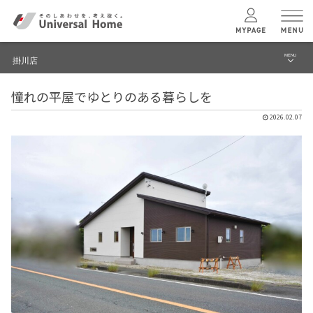
MENU
掛川店
menu
憧れの平屋でゆとりのある暮らしを
ブログ
ユニバーサル
ホームの特長
2026.02.07
建築実例・事例
コンセプトプラン
イベント
テクノロジー
モデルハウス見学予約
掛川店 TOPへ
建築実例
モデルハウス
検索・見学予約