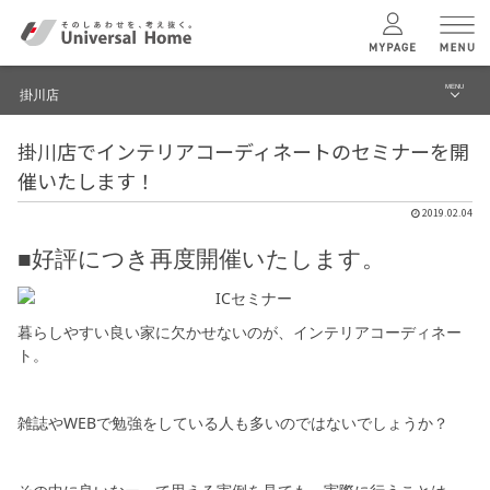
MENU
掛川店
menu
掛川店でインテリアコーディネートのセミナーを開
ブログ
ユニバーサル
ホームの特長
催いたします！
建築実例・事例
2019.02.04
コンセプトプラン
イベント
■好評につき再度開催いたします。
テクノロジー
モデルハウス見学予約
暮らしやすい良い家に欠かせないのが、インテリアコーディネー
掛川店 TOPへ
ト。
建築実例
雑誌やWEBで勉強をしている人も多いのではないでしょうか？
モデルハウス
検索・見学予約