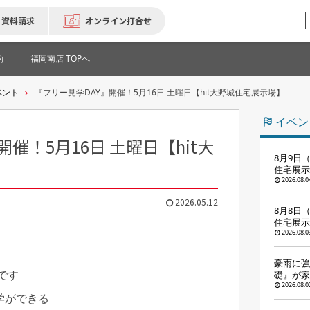
資料請求
オンライン打合せ
約
福岡南店 TOPへ
ベント
『フリー見学DAY』開催！5月16日 土曜日【hit大野城住宅展示場】
イベン
催！5月16日 土曜日【hit大
8月9日（
住宅展示
2026.08.0
2026.05.12
8月8日
住宅展示
2026.08.0
豪雨に強
です
礎』が家
2026.08.0
学ができる