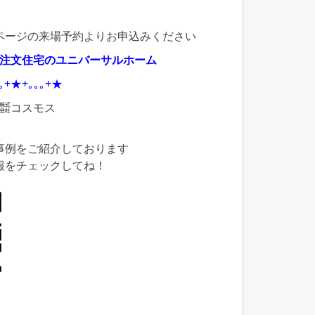
ページの来場予約よりお申込みください
｜注文住宅のユニバーサルホーム
｡｡+★+｡｡｡+★
店㍿コスモス
事例をご紹介しております
報をチェックしてね！