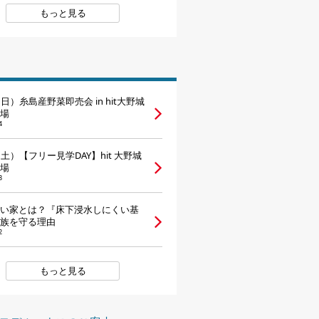
もっと見る
家づくりの知識
企業情報
お問い合わせ
日）糸島産野菜即売会 in hit大野城
場
4
（土）【フリー見学DAY】hit 大野城
場
3
い家とは？『床下浸水しにくい基
族を守る理由
2
もっと見る