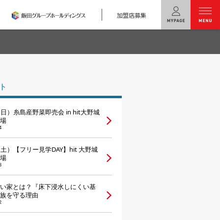
加盟店募集
menu
ユニバーサル
ホームの特長
ト
コンセプトプラン
日）糸島産野菜即売会 in hit大野城
テクノロジー
場
4
建築実例
（土）【フリー見学DAY】hit 大野城
場
モデルハウス
検索・見学予約
3
い家とは？『床下浸水しにくい基
シミュレー
ション
族を守る理由
2
キャンペーン・
コラボ情報