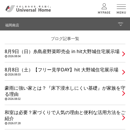
MENU
福岡南店
menu
ブログ記事一覧
ブログ
ユニバーサル
ホームの特長
8月9日（日）糸島産野菜即売会 in hit大野城住宅展示場
イベント
2026.08.04
コンセプトプラン
モデルハウス見学予約
8月8日（土）【フリー見学DAY】hit 大野城住宅展示場
2026.08.03
テクノロジー
福岡南店 TOPへ
豪雨に強い家とは？『床下浸水しにくい基礎』が家族を守
る理由
建築実例
2026.08.02
和室は必要？家づくりで人気の理由と便利な活用方法をご
モデルハウス
検索・見学予約
紹介
2026.07.28