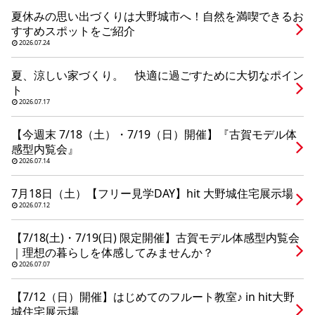
シミュレー
ション
夏休みの思い出づくりは大野城市へ！自然を満喫できるお
すすめスポットをご紹介
キャンペーン・
コラボ情報
2026.07.24
夏、涼しい家づくり。 快適に過ごすために大切なポイン
家づくりの知識
ト
2026.07.17
企業情報
【今週末 7/18（土）・7/19（日）開催】『古賀モデル体
感型内覧会』
2026.07.14
お問い合わせ
7月18日（土）【フリー見学DAY】hit 大野城住宅展示場
2026.07.12
【7/18(土)・7/19(日) 限定開催】古賀モデル体感型内覧会
｜理想の暮らしを体感してみませんか？
2026.07.07
【7/12（日）開催】はじめてのフルート教室♪ in hit大野
城住宅展示場