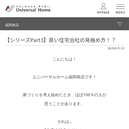
MENU
福岡南店
menu
【シリーズPart3】良い住宅会社の見極め方！？
ブログ
ユニバーサル
ホームの特長
2026.03.10
イベント
こんにちは！
コンセプトプラン
モデルハウス見学予約
ユニバーサルホーム福岡南店です！
テクノロジー
福岡南店 TOPへ
家づくりを考え始めたとき、ほぼ100％の人が
建築実例
思うことがあります。
モデルハウス
検索・見学予約
それは…