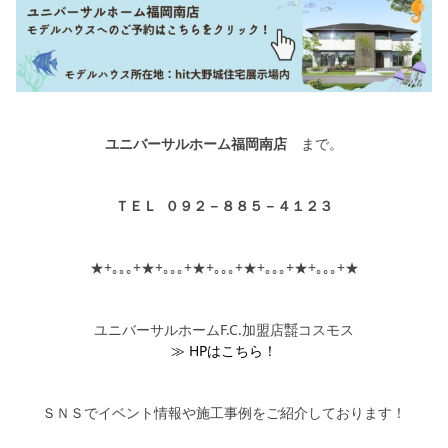
ユニバーサルホーム福岡南店
まで。
ＴＥＬ ０９２－８８５－４１２３
★+｡｡｡+★+｡｡｡+★+｡｡｡+★+｡｡｡+★+｡｡｡+★
ユニバーサルホームF.C.加盟店㍿コスモス
≫ HPはこちら！
ＳＮＳでイベント情報や施工事例をご紹介しております！