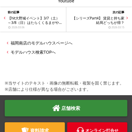
Youtube
前の記事
次の記事
【hit大野城イベント】3/7（土）
【シリーズPart4】 賃貸と持ち家
～3/8（日）はたらくくるまがやっ
結局どっちが得？
てくる！？
2026.03.06
2026.03.15
福岡南店のモデルハウスページへ
モデルハウス検索TOPへ
※当サイトのテキスト・画像の無断転載・複製を固く禁じます。
※店舗により仕様が異なる場合がございます。
店舗検索
資料請求
オンライン打合せ