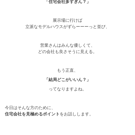
シミュレー
ション
「住宅会社多すぎん？」
キャンペーン・
コラボ情報
展示場に行けば
立派なモデルハウスがずらーーーっと並び、
家づくりの知識
営業さんはみんな優しくて、
どの会社も良さそうに見える。
企業情報
もう正直、
お問い合わせ
「結局どこがいいん？」
ってなりますよね。
今日はそんな方のために、
住宅会社を見極めるポイント
をお話しします。