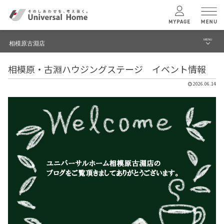
MENU
相模原古淵店
menu
相模原・古淵ハウジングステージ イベント情報
ブログ
ユニバーサル
ホームの特長
2026.06.14
建築実例・事例
コンセプトプラン
イベント
テクノロジー
モデルハウス見学予約
相模原古淵店 TOPへ
建築実例
モデルハウス
検索・見学予約