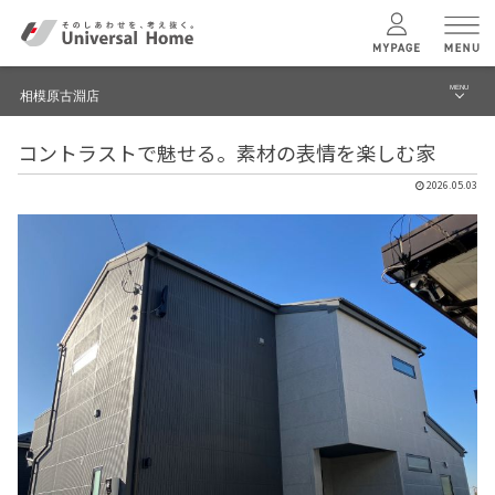
MENU
相模原古淵店
menu
コントラストで魅せる。素材の表情を楽しむ家
ブログ
ユニバーサル
ホームの特長
2026.05.03
建築実例・事例
コンセプトプラン
イベント
テクノロジー
モデルハウス見学予約
相模原古淵店 TOPへ
建築実例
モデルハウス
検索・見学予約