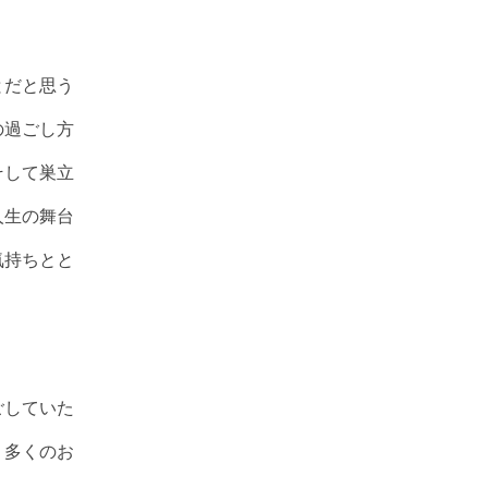
とだと思う
の過ごし方
そして巣立
人生の舞台
気持ちとと
ごしていた
、多くのお