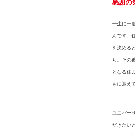
感謝の
一生に一
んです。
を決める
ち。その
となる住
もに迎え
ユニバー
だきたい