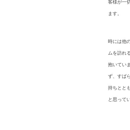
客様が一
ます。
時には他
ムを訪れ
抱いてい
ず、すば
持ちとと
と思って