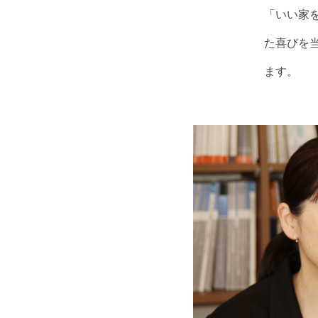
「いい家
た喜びを
ます。