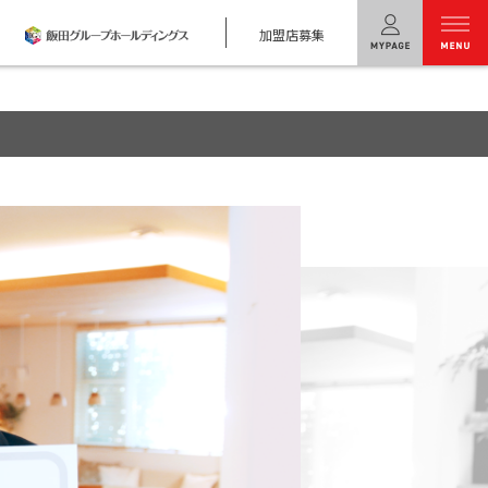
加盟店募集
menu
ユニバーサル
ホームの特長
コンセプトプラン
テクノロジー
建築実例
モデルハウス
検索・見学予約
シミュレー
ション
キャンペーン・
コラボ情報