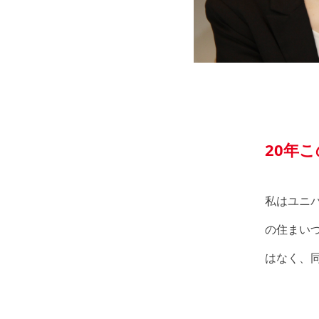
20年
私はユニ
の住まい
はなく、