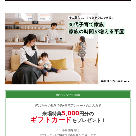
ホームページ特典
WEBからの見学予約+事前アンケートのご入力で
5,000
来場特典
円分の
ギフトカード
をプレゼント！
※一部店舗を除く
※プレゼント対象には諸条件がございます