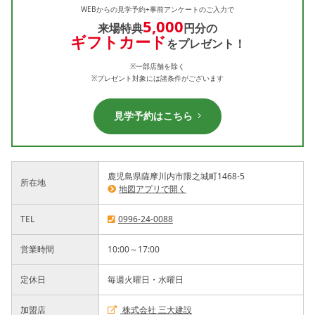
WEBからの見学予約+事前アンケートのご入力で
5,000
来場特典
円分の
ギフトカード
をプレゼント！
※一部店舗を除く
※プレゼント対象には諸条件がございます
見学予約はこちら
鹿児島県薩摩川内市隈之城町1468-5
所在地
地図アプリで開く
TEL
0996-24-0088
営業時間
10:00～17:00
定休日
毎週火曜日・水曜日
加盟店
株式会社 三大建設