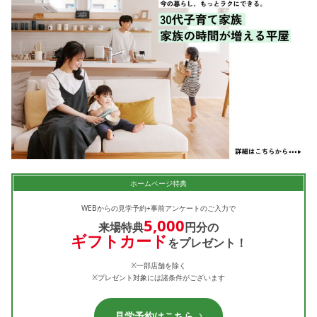
ホームページ特典
WEBからの見学予約+事前アンケートのご入力で
5,000
来場特典
円分の
ギフトカード
をプレゼント！
※一部店舗を除く
※プレゼント対象には諸条件がございます
見学予約はこちら