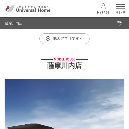
薩摩川内店
MENU
menu
地図アプリで開く
ブログ
ユニバーサル
ホームの特長
建築実例・事例
MODELHOUSE
コンセプトプラン
薩摩川内店
イベント
モデルハウス見学予約
テクノロジー
薩摩川内店 TOPへ
建築実例
モデルハウス
検索・見学予約