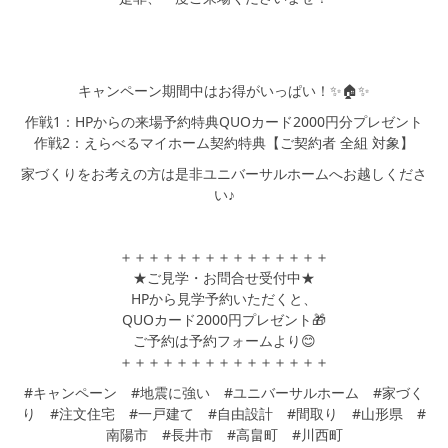
キャンペーン期間中はお得がいっぱい！✨🏠✨
作戦1：HPからの来場予約特典QUOカード2000円分プレゼント
作戦2：えらべるマイホーム契約特典【ご契約者 全組 対象】
家づくりをお考えの方は是非ユニバーサルホームへお越しくださ
い♪
＋＋＋＋＋＋＋＋＋＋＋＋＋＋＋
★ご見学・お問合せ受付中★
HPから見学予約いただくと、
QUOカード2000円プレゼント🎁
ご予約は予約フォームより😊
＋＋＋＋＋＋＋＋＋＋＋＋＋＋＋
#キャンペーン #地震に強い #ユニバーサルホーム #家づく
り #注文住宅 #一戸建て #自由設計 #間取り #山形県 #
南陽市 #長井市 #高畠町 #川西町