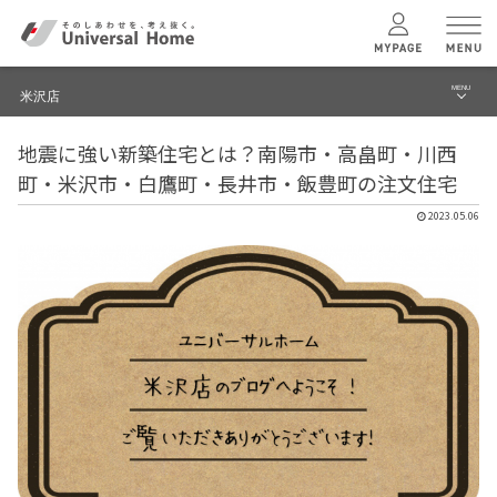
MENU
米沢店
menu
地震に強い新築住宅とは？南陽市・高畠町・川西
ブログ
ユニバーサル
ホームの特長
町・米沢市・白鷹町・長井市・飯豊町の注文住宅
建築実例・事例
2023.05.06
コンセプトプラン
イベント
テクノロジー
モデルハウス見学予約
米沢店 TOPへ
建築実例
モデルハウス
検索・見学予約