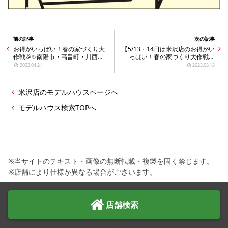
前の記事
次の記事
お得がいっぱい！春の家づくり大
【5/13・14日は米沢店のお得がい
作戦🎉✨南陽市・高畠町・川西
っぱい！春の家づくり大作戦🎉
町・米沢市・白鷹町・長井市・飯
✨】南陽市・高畠町・川西町・米
2023.04.21
2023.05.13
豊町の注文住宅
沢市・白鷹町・長井市・飯豊町の
注文住宅
米沢店のモデルハウスページへ
モデルハウス検索TOPへ
※当サイトのテキスト・画像の無断転載・複製を固く禁じます。
※店舗により仕様が異なる場合がございます。
店舗検索