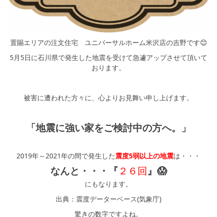
シミュレー
ション
キャンペーン・
コラボ情報
置賜エリアの注文住宅 ユニバーサルホーム米沢店の吉野です😊
5月5日に石川県で発生した地震を受けて急遽アップさせて頂いて
家づくりの知識
おります。
企業情報
被害に遭われた方々に、心よりお見舞い申し上げます。
お問い合わせ
「地震に強い家をご検討中の方へ。」
2019年～2021年の間で発生した
震度5弱以上の地震
は・・・
なんと・・・『
２６回
』😱
にもなります。
出典：震度データーベース(気象庁)
驚きの数字ですよね。