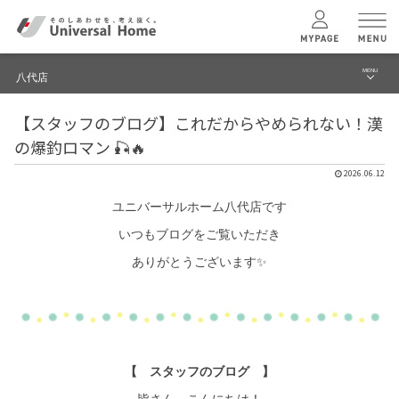
MENU
八代店
menu
【スタッフのブログ】これだからやめられない！漢
ブログ
ユニバーサル
ホームの特長
の爆釣ロマン 🎣🔥
建築実例・事例
2026.06.12
コンセプトプラン
イベント
ユニバーサルホーム八代店です
いつもブログをご覧いただき
テクノロジー
モデルハウス見学予約
ありがとうございます✨
八代店 TOPへ
建築実例
モデルハウス
検索・見学予約
【 スタッフのブログ 】
皆さん、こんにちは！