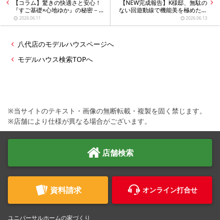
【コラム】驚きの快適さと安心！
【NEW完成報告】K様邸、無駄の
『すご基礎×心地ゆか』の秘密－
ない回遊動線で機能美を極めたお
第7回－
家が完成！お引渡しを行いました
2026.06.11
2026.06.13
✨
八代店のモデルハウスページへ
モデルハウス検索TOPへ
※当サイトのテキスト・画像の無断転載・複製を固く禁じます。
※店舗により仕様が異なる場合がございます。
店舗検索
資料請求
オンライン打合せ
ユニバーサルホームの家づくり