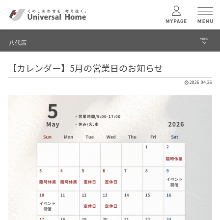
MENU
八代店
menu
【カレンダー】5月の営業日のお知らせ
ブログ
ユニバーサル
ホームの特長
2026.04.26
建築実例・事例
コンセプトプラン
イベント
テクノロジー
モデルハウス見学予約
八代店 TOPへ
建築実例
モデルハウス
検索・見学予約