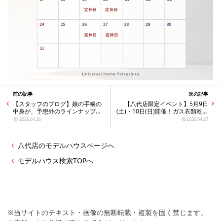
シミュレー
ション
キャンペーン・
コラボ情報
家づくりの知識
企業情報
前の記事
次の記事
【スタッフのブログ】娘の手帳の
【八代店限定イベント】5月9日
中身が、予想外のラインナップだ
(土)・10日(日)開催！ガス衣類乾燥
お問い合わせ
った件
機「乾太くん」体験会のお知らせ
2026.04.26
2026.04.27
八代店のモデルハウスページへ
モデルハウス検索TOPへ
※当サイトのテキスト・画像の無断転載・複製を固く禁じます。