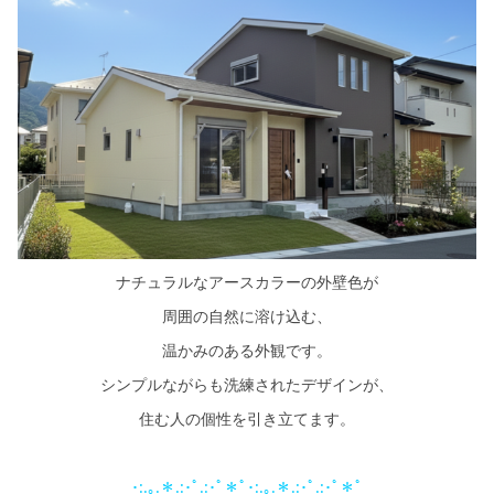
ナチュラルなアースカラーの外壁色が
周囲の自然に溶け込む、
温かみのある外観です。
シンプルながらも洗練されたデザインが、
住む人の個性を引き立てます。
･:.｡.＊.:･ﾟ.:･ﾟ＊ﾟ･:.｡.＊.:･ﾟ.:･ﾟ＊ﾟ