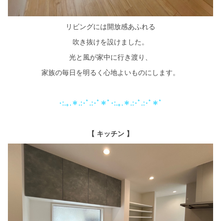
リビングには開放感あふれる
吹き抜けを設けました。
光と風が家中に行き渡り、
家族の毎日を明るく心地よいものにします。
･:.｡.＊.:･ﾟ.:･ﾟ＊ﾟ･:.｡.＊.:･ﾟ.:･ﾟ＊ﾟ
【 キッチン 】