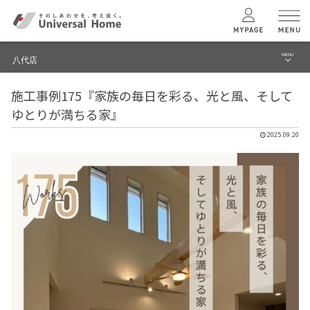
MENU
八代店
menu
施工事例175『家族の毎日を彩る、光と風、そして
ブログ
ユニバーサル
ホームの特長
ゆとりが満ちる家』
建築実例・事例
2025.09.20
コンセプトプラン
イベント
テクノロジー
モデルハウス見学予約
八代店 TOPへ
建築実例
モデルハウス
検索・見学予約