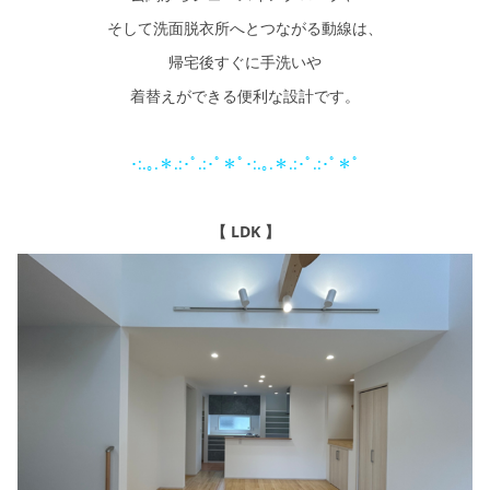
そして洗面脱衣所へとつながる動線は、
帰宅後すぐに手洗いや
着替えができる便利な設計です。
･:.｡.＊.:･ﾟ.:･ﾟ＊ﾟ･:.｡.＊.:･ﾟ.:･ﾟ＊ﾟ
【 LDK 】