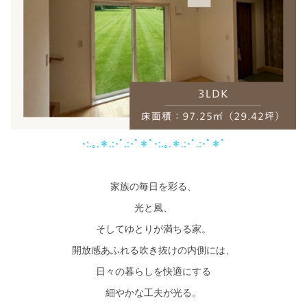
シミュレー
ション
キャンペーン・
コラボ情報
家づくりの知識
企業情報
･:.｡.＊.:･ﾟ.:･ﾟ＊ﾟ･:.｡.＊.:･ﾟ.:･ﾟ＊ﾟ
お問い合わせ
家族の毎日を彩る、
光と風、
そしてゆとりが満ちる家。
開放感あふれる吹き抜けの内側には、
日々の暮らしを快適にする
細やかな工夫が光る。