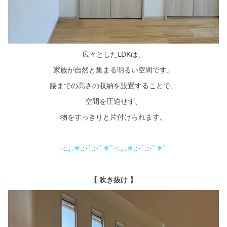
広々としたLDKは、
家族が自然と集まる明るい空間です。
腰までの高さの収納を設置することで、
空間を圧迫せず、
物をすっきりと片付けられます。
･:.｡.＊.:･ﾟ.:･ﾟ＊ﾟ･:.｡.＊.:･ﾟ.:･ﾟ＊ﾟ
【 吹き抜け 】