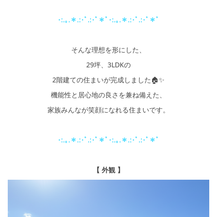
･:.｡.＊.:･ﾟ.:･ﾟ＊ﾟ･:.｡.＊.:･ﾟ.:･ﾟ＊ﾟ
そんな理想を形にした、
29坪、3LDKの
2階建ての住まいが完成しました🏠✨
機能性と居心地の良さを兼ね備えた、
家族みんなが笑顔になれる住まいです。
･:.｡.＊.:･ﾟ.:･ﾟ＊ﾟ･:.｡.＊.:･ﾟ.:･ﾟ＊ﾟ
【 外観 】