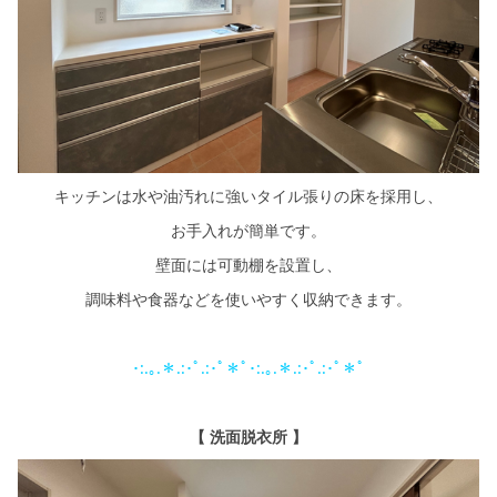
キッチンは水や油汚れに強いタイル張りの床を採用し、
お手入れが簡単です。
壁面には可動棚を設置し、
調味料や食器などを使いやすく収納できます。
･:.｡.＊.:･ﾟ.:･ﾟ＊ﾟ･:.｡.＊.:･ﾟ.:･ﾟ＊ﾟ
【 洗面脱衣所 】