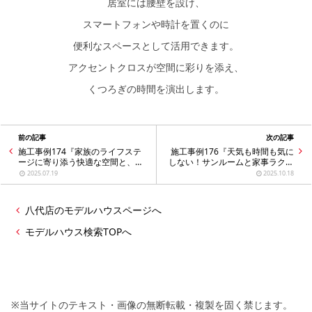
居室には腰壁を設け、
スマートフォンや時計を置くのに
便利なスペースとして活用できます。
アクセントクロスが空間に彩りを添え、
くつろぎの時間を演出します。
前の記事
次の記事
施工事例174『家族のライフステ
施工事例176『天気も時間も気に
ージに寄り添う快適な空間と、視
しない！サンルームと家事ラク動
線を惹きつけるモダンでスタイリ
線でゆとりを生む共働き家族にう
2025.07.19
2025.10.18
ッシュな平屋』
れしい住まい』
八代店のモデルハウスページへ
モデルハウス検索TOPへ
※当サイトのテキスト・画像の無断転載・複製を固く禁じます。