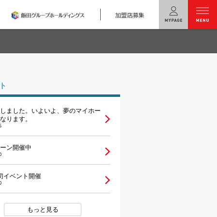
加盟店募集
menu
ユニバーサル
ホームの特長
ト
コンセプトプラン
しました。いよいよ、夢のマイホー
テクノロジー
なります。
5
建築実例
ーン開催中
0
モデルハウス
検索・見学予約
切イベント開催
0
シミュレー
ション
キャンペーン・
コラボ情報
もっと見る