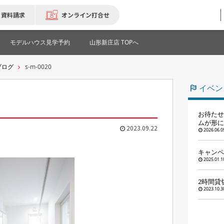
資料請求
オンライン打合せ
モデルハウス見学予約
山形新庄店 TOPへ
ブログ
s-m-0020
イベン
お待たせ
ムが形に
2023.09.22
2026.06.0
キャンペ
2025.01.1
2時間貸
2023.10.3