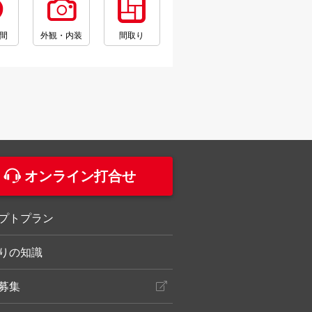
間
外観・内装
間取り
。
オンライン打合せ
プトプラン
りの知識
募集