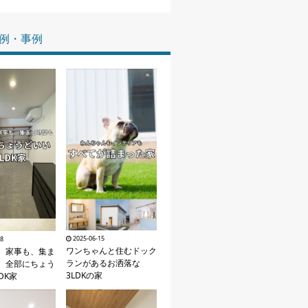
家づくりの知識
例・事例
企業情報
お問い合わせ
2025-06-15
18
ワンちゃんと住むドック
、家事も、集ま
ランがあるお洒落な
。全部にちょう
3LDKの家
DK家