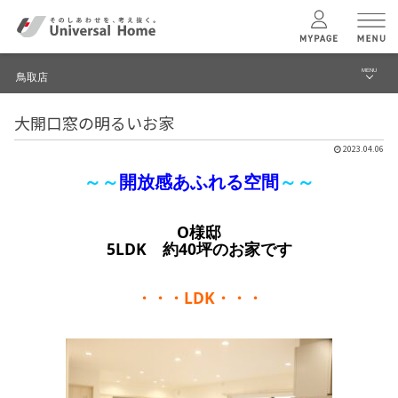
MENU
鳥取店
menu
大開口窓の明るいお家
ブログ
ユニバーサル
ホームの特長
2023.04.06
建築実例・事例
～～
開放感あふれる空間
～～
コンセプトプラン
イベント
O様邸
テクノロジー
モデルハウス見学予約
5LDK 約40坪のお家です
鳥取店 TOPへ
建築実例
・・・LDK・・・
モデルハウス
検索・見学予約