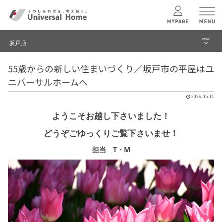
MENU
坂戸店
menu
55歳からの新しい住まいづくり／坂戸市の平屋はユ
ブログ
ユニバーサル
ホームの特長
ニバーサルホームへ
建築実例・事例
2026.05.11
コンセプトプラン
イベント
ようこそお越し下さいました！
どうぞごゆっくりご覧下さいませ！
テクノロジー
モデルハウス見学予約
担当 T・M
坂戸店 TOPへ
建築実例
モデルハウス
検索・見学予約