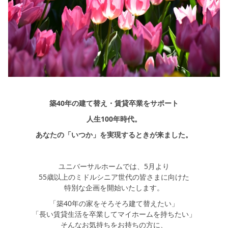
シミュレー
ション
キャンペーン・
コラボ情報
家づくりの知識
企業情報
築40年の建て替え・賃貸卒業をサポート
人生100年時代。
お問い合わせ
あなたの「いつか」を実現するときが来ました。
ユニバーサルホームでは、5月より
55歳以上のミドルシニア世代の皆さまに向けた
特別な企画を開始いたします。
「築40年の家をそろそろ建て替えたい」
「長い賃貸生活を卒業してマイホームを持ちたい」
そんなお気持ちをお持ちの方に、