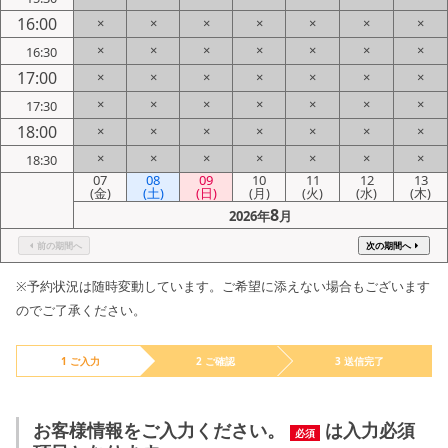
16:00
×
×
×
×
×
×
×
×
×
×
×
×
×
×
16:30
17:00
×
×
×
×
×
×
×
×
×
×
×
×
×
×
17:30
18:00
×
×
×
×
×
×
×
×
×
×
×
×
×
×
18:30
07
08
09
10
11
12
13
(金)
(土)
(日)
(月)
(火)
(水)
(木)
8
2026年
月
前の期間へ
次の期間へ
※予約状況は随時変動しています。ご希望に添えない場合もございます
のでご了承ください。
1 ご入力
2 ご確認
3 送信完了
お客様情報をご入力ください。
は入力必須
必須