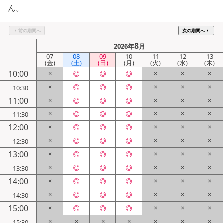
シミュレー
ション
ん。
前の期間へ
次の期間へ
キャンペーン・
コラボ情報
8
2026年
月
07
08
09
10
11
12
13
(金)
(土)
(日)
(月)
(火)
(水)
(木)
家づくりの知識
10:00
×
◎
◎
◎
×
×
×
×
◎
◎
◎
×
×
×
10:30
企業情報
11:00
×
◎
◎
◎
×
×
×
×
◎
◎
◎
×
×
×
11:30
お問い合わせ
12:00
×
◎
◎
◎
×
×
×
×
◎
◎
◎
×
×
×
12:30
13:00
×
◎
◎
◎
×
×
×
×
◎
◎
◎
×
×
×
13:30
14:00
×
◎
◎
◎
×
×
×
×
◎
◎
◎
×
×
×
14:30
15:00
×
◎
◎
◎
×
×
×
×
×
×
×
×
×
×
15:30