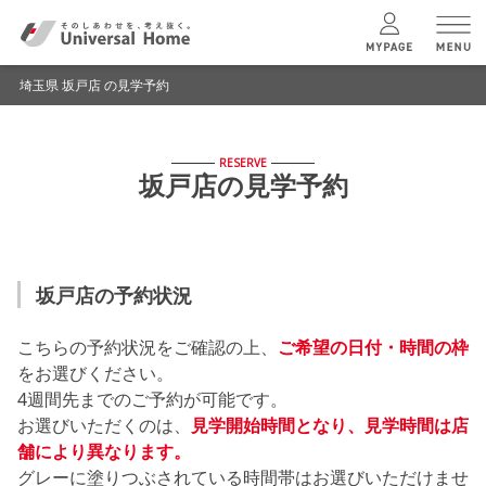
埼玉県 坂戸店 の見学予約
menu
RESERVE
ユニバーサル
ホームの特長
坂戸店の見学予約
コンセプトプラン
坂戸店の予約状況
テクノロジー
こちらの予約状況をご確認の上、
ご希望の日付・時間の枠
建築実例
をお選びください。
4週間先までのご予約が可能です。
お選びいただくのは、
見学開始時間となり、見学時間は店
モデルハウス
検索・見学予約
舗により異なります。
グレーに塗りつぶされている時間帯はお選びいただけませ