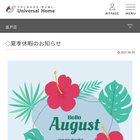
MENU
坂戸店
menu
◇夏季休暇のお知らせ
ブログ
ユニバーサル
ホームの特長
2023.08.09
建築実例・事例
コンセプトプラン
イベント
テクノロジー
モデルハウス見学予約
坂戸店 TOPへ
建築実例
モデルハウス
検索・見学予約